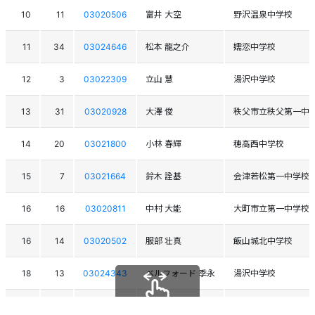
10
11
03020506
富井 大空
野沢温泉中学校
11
34
03024646
松本 龍之介
嬬恋中学校
12
3
03022309
立山 慧
湯沢中学校
13
31
03020928
大澤 俊
秩父市立秩父第一中
14
20
03021800
小林 春輝
穂高西中学校
15
7
03021664
鈴木 詮基
会津若松第一中学校
16
16
03020811
中村 大能
大町市立第一中学校
16
14
03020502
服部 壮真
飯山城北中学校
18
13
03024343
ベルフォード 季永
湯沢中学校
19
27
03019232
輪湖 雅治
信州大学附属松本中