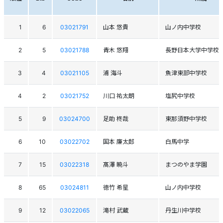
1
6
03021791
山本 悠貴
山ノ内中学校
2
5
03021788
青木 悠翔
長野日本大学中学校
3
4
03021105
浦 海斗
魚津東部中学校
4
2
03021752
川口 祐太朗
塩尻中学校
5
9
03024700
足助 柊哉
東那須野中学校
6
10
03022702
国本 廉太郎
白馬中学
7
15
03022318
髙澤 暁斗
まつのやま学園
8
65
03024811
徳竹 希星
山ノ内中学校
9
12
03022065
滝村 武蔵
丹生川中学校