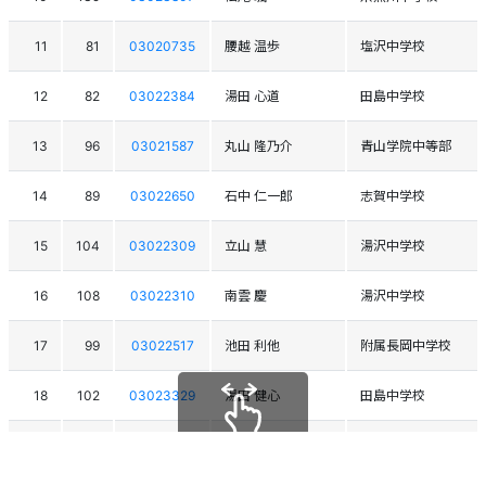
11
81
03020735
腰越 温歩
塩沢中学校
12
82
03022384
湯田 心道
田島中学校
13
96
03021587
丸山 隆乃介
青山学院中等部
14
89
03022650
石中 仁一郎
志賀中学校
15
104
03022309
立山 慧
湯沢中学校
16
108
03022310
南雲 慶
湯沢中学校
17
99
03022517
池田 利他
附属長岡中学校
18
102
03023329
湯田 健心
田島中学校
19
100
03021061
内田 桜太郎
妙高高原中学校
スクロールできます