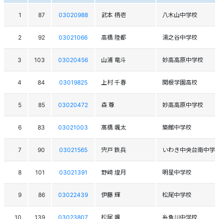
1
87
03020988
武本 柄壱
八木山中学校
2
92
03021066
高橋 陸都
湯之谷中学校
3
103
03020456
山浦 竜斗
妙高高原中学校
4
84
03019825
上村 千春
関根学園高校
5
85
03020472
森 尊
妙高高原中学校
6
83
03021003
髙橋 颯太
築館中学校
7
90
03021565
宍戸 鉄兵
いわき中央台南中学
8
101
03021391
野﨑 煌月
明星中学校
9
86
03022439
伊藤 輝
松尾中学校
10
139
03023807
松尾 颯
糸魚川中学校