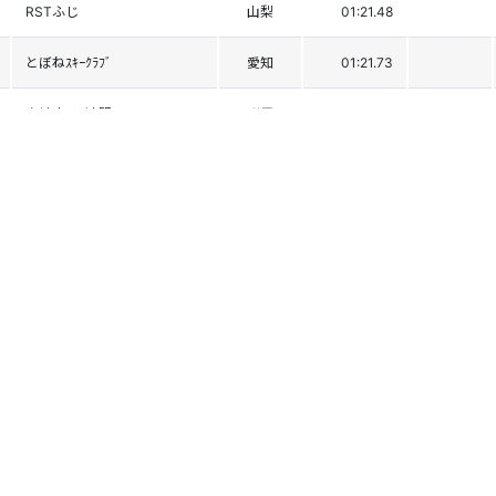
RSTふじ
山梨
01:21.48
とぼねｽｷｰｸﾗﾌﾞ
愛知
01:21.73
高崎市ｽｷｰ連盟
群馬
01:22.29
姫路ﾚｰｼﾝｸﾞﾁｰﾑ
兵庫
01:22.32
白馬村SC
長野
01:23.02
丸沼高原ﾚｰｼﾝｸﾞｸﾗﾌﾞ
東京
01:23.07
がんばｽｷｰｸﾗﾌﾞ
愛知
01:23.27
一宮市ｽｷｰ連盟
愛知
01:23.60
ﾋﾟｽﾃSC
広島
01:23.93
高崎市ｽｷｰ連盟
群馬
01:24.84