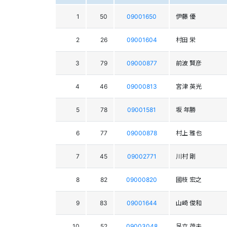
1
50
09001650
伊藤 優
2
26
09001604
村田 栄
3
79
09000877
前波 賢彦
4
46
09000813
宮津 英光
5
78
09001581
坂 年勝
6
77
09000878
村上 雅也
7
45
09002771
川村 剛
8
82
09000820
國枝 宏之
9
83
09001644
山崎 俊和
10
52
09003048
足立 茂夫