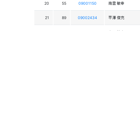
20
55
09001150
南雲 敏幸
21
89
09002434
平澤 俊充
22
31
09000471
上野 節夫
23
27
09001768
石坂 克己
24
56
09003963
富永 好文
25
57
09004421
塚越 隆二
26
29
09001618
小酒井 朝夫
27
54
09001599
長谷川 勝
28
84
09004725
上迫 泰博
29
40
09000507
佐藤 義生