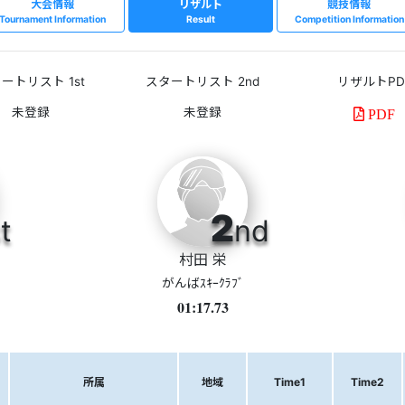
大会情報
リザルト
競技情報
Tournament Information
Result
Competition Information
ートリスト 1st
スタートリスト 2nd
リザルトPD
PDF
2
t
nd
村田 栄
がんばｽｷｰｸﾗﾌﾞ
01:17.73
所属
地域
Time1
Time2