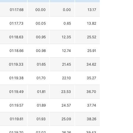
01:17.68
00.00
0.00
13.17
01:17.73
00.05
0.65
13.82
01:18.63
00.95
12.35
25.52
01:18.66
00.98
12.74
25.91
01:19.33
01.65
21.45
34.62
01:19.38
01.70
22.10
35.27
01:19.49
01.81
23.53
36.70
01:19.57
01.89
24.57
37.74
01:19.61
01.93
25.09
38.26
01:19.70
02.02
26.26
39.43