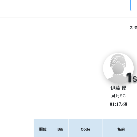
スタ
1
s
伊藤 優
貝月SC
01:17.68
順位
Bib
Code
名前