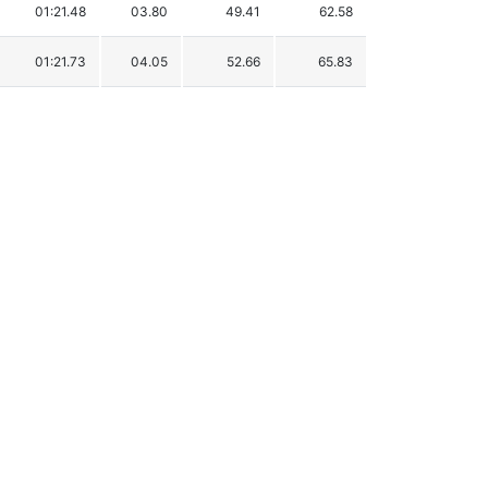
01:21.48
03.80
49.41
62.58
01:21.73
04.05
52.66
65.83
01:22.29
04.61
59.94
73.11
01:22.32
04.64
60.33
73.50
01:23.02
05.34
69.43
82.60
01:23.07
05.39
70.08
83.25
01:23.27
05.59
72.68
85.85
01:23.60
05.92
76.97
90.14
01:23.93
06.25
81.26
94.43
01:24.84
07.16
93.09
106.26