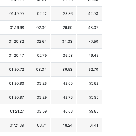
01:19.90
02.22
28.86
42.03
01:19.98
02.30
29.90
43.07
01:20.32
02.64
34.33
47.50
01:20.47
02.79
36.28
49.45
01:20.72
03.04
39.53
52.70
01:20.96
03.28
42.65
55.82
01:20.97
03.29
42.78
55.95
01:21.27
03.59
46.68
59.85
01:21.39
03.71
48.24
61.41