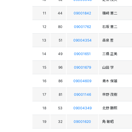
11
44
09001842
篠﨑 憲二
12
80
09001762
石坂 憲二
13
51
09004354
森泉 哲
14
49
09001651
三橋 正美
15
96
09001679
山田 学
16
86
09004609
青木 保雄
17
81
09001146
林野 茂樹
18
53
09004349
北野 勝照
19
32
09001620
角 敏昭