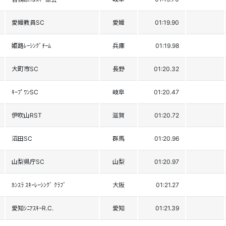
愛媛教員SC
愛媛
01:19.90
姫路ﾚｰｼﾝｸﾞﾁｰﾑ
兵庫
01:19.98
大町市SC
長野
01:20.32
ｷｰﾌﾟﾜﾝSC
岐阜
01:20.47
伊吹山RST
滋賀
01:20.72
沼田SC
群馬
01:20.96
山梨県庁SC
山梨
01:20.97
ｶﾝｽﾗ ｽｷｰﾚｰｼﾝｸﾞ ｸﾗﾌﾞ
大阪
01:21.27
愛知ｼﾆｱｽｷｰR.C.
愛知
01:21.39