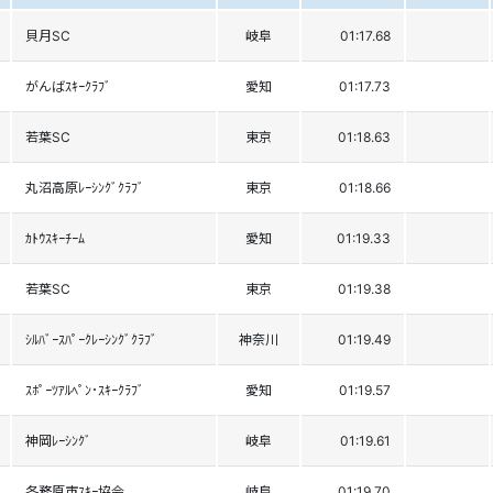
貝月SC
岐阜
01:17.68
がんばｽｷｰｸﾗﾌﾞ
愛知
01:17.73
若葉SC
東京
01:18.63
丸沼高原ﾚｰｼﾝｸﾞｸﾗﾌﾞ
東京
01:18.66
ｶﾄｳｽｷｰﾁｰﾑ
愛知
01:19.33
若葉SC
東京
01:19.38
ｼﾙﾊﾞｰｽﾊﾟｰｸﾚｰｼﾝｸﾞｸﾗﾌﾞ
神奈川
01:19.49
ｽﾎﾟｰﾂｱﾙﾍﾟﾝ･ｽｷｰｸﾗﾌﾞ
愛知
01:19.57
神岡ﾚｰｼﾝｸﾞ
岐阜
01:19.61
各務原市ｽｷｰ協会
岐阜
01:19.70