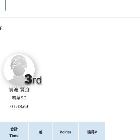
F
3
rd
前波 賢彦
若葉SC
01:18.63
合計
差
Points
獲得P
Time