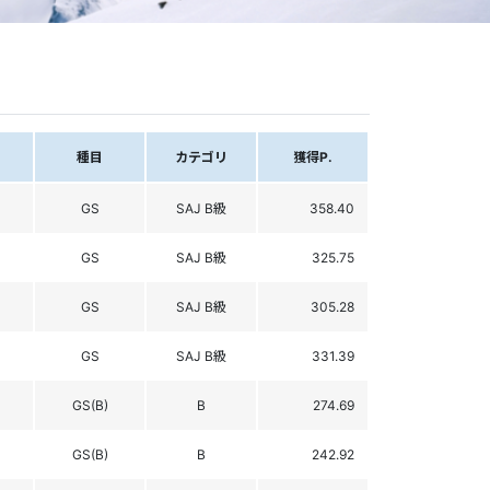
種目
カテゴリ
獲得P.
GS
SAJ B級
358.40
GS
SAJ B級
325.75
GS
SAJ B級
305.28
GS
SAJ B級
331.39
GS(B)
B
274.69
GS(B)
B
242.92