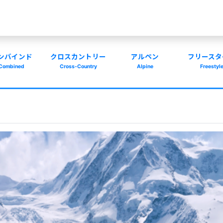
ンバインド
クロスカントリー
アルペン
フリースタ
Combined
Cross-Country
Alpine
Freestyl