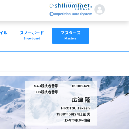
イル
スノーボード
マスターズ
e
Snowboard
Masters
SAJ競技者番号
09002420
FIS競技者番号
広津 隆
HIROTSU Takashi
1939年5月24日生
男
野々市市ｽｷｰ協会