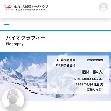
バイオグラフィー
Biography
SAJ競技者番号
09003909
FIS競技者番号
西村 將人
NISHIMURA Masato
1949年4月4日生
男
広島ｽﾉｰｸﾗﾌﾞ