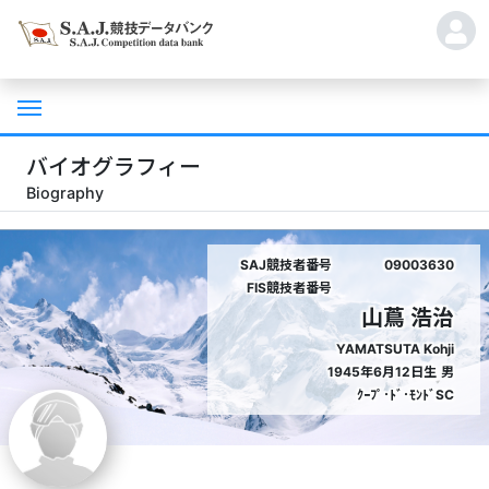
バイオグラフィー
Biography
SAJ競技者番号
09003630
FIS競技者番号
山蔦 浩治
YAMATSUTA Kohji
1945年6月12日生
男
ｸｰﾌﾟ･ﾄﾞ･ﾓﾝﾄﾞSC