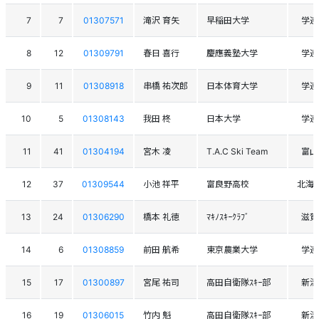
7
7
01307571
滝沢 育矢
早稲田大学
学連
8
12
01309791
春日 喜行
慶應義塾大学
学連
9
11
01308918
串橋 祐次郎
日本体育大学
学連
10
5
01308143
我田 柊
日本大学
学連
11
41
01304194
宮木 凌
T.A.C Ski Team
富山
12
37
01309544
小池 祥平
富良野高校
北海
13
24
01306290
橋本 礼徳
ﾏｷﾉｽｷｰｸﾗﾌﾞ
滋賀
14
6
01308859
前田 航希
東京農業大学
学連
15
17
01300897
宮尾 祐司
高田自衛隊ｽｷｰ部
新潟
16
19
01306015
竹内 魁
高田自衛隊ｽｷｰ部
新潟