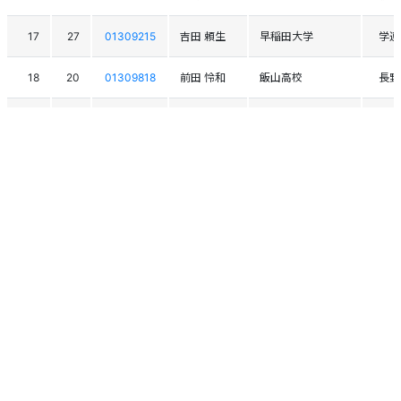
17
27
01309215
吉田 頼生
早稲田大学
学連
18
20
01309818
前田 怜和
飯山高校
長野
19
22
01308914
津端 一徹
東洋大学
学連
20
32
01308302
西本 みずき
東京農業大学
学連
スクロールできます
21
14
01308497
黒岩 桔平
明治大学
学連
22
26
01308479
笠間 莉斗
明治大学
学連
23
21
01310448
小嶋 心哉
飯山高校
長野
24
28
01300772
太田 光平
高田自衛隊ｽｷｰ部
新潟
25
42
01309407
霜鳥 友作
近畿大学
学連