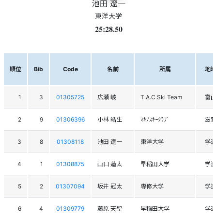
池田 遼一
東洋大学
25:28.50
順位
Bib
Code
名前
所属
地域
1
3
01305725
広瀬 崚
T.A.C Ski Team
富山
2
9
01306396
小林 皓生
ﾏｷﾉｽｷｰｸﾗﾌﾞ
滋賀
3
8
01308118
池田 遼一
東洋大学
学連
4
1
01308875
山口 蓮太
早稲田大学
学連
5
2
01307094
坂井 冠太
専修大学
学連
6
4
01309779
藤原 天聖
早稲田大学
学連