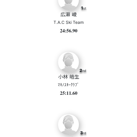
1
st
広瀬 崚
T.A.C Ski Team
24:56.90
2
nd
小林 皓生
ﾏｷﾉｽｷｰｸﾗﾌﾞ
25:11.60
3
rd