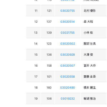
11
121
03020755
北村 優弥
12
137
03020514
森 大和
13
139
03021755
小林 桂
14
123
03020502
服部 壮真
15
136
03020928
大澤 俊
16
158
03020507
富井 大作
17
101
03020558
齋藤 圭吾
18
160
03020490
橋本 麗生
19
106
03019232
輪湖 雅治