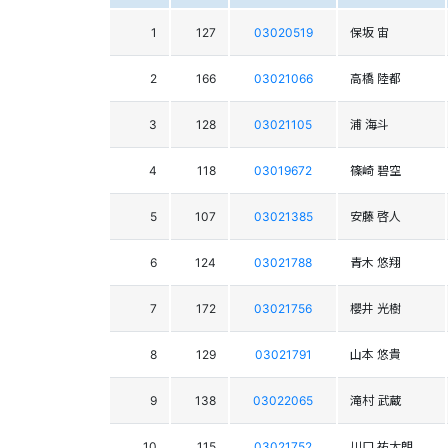
1
127
03020519
保坂 宙
2
166
03021066
高橋 陸都
3
128
03021105
浦 海斗
4
118
03019672
篠崎 碧空
5
107
03021385
安藤 啓人
6
124
03021788
青木 悠翔
7
172
03021756
櫻井 光樹
8
129
03021791
山本 悠貴
9
138
03022065
滝村 武蔵
10
115
03021752
川口 祐太朗