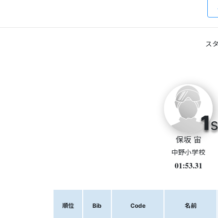
スタ
1
s
保坂 宙
中野小学校
01:53.31
順位
Bib
Code
名前