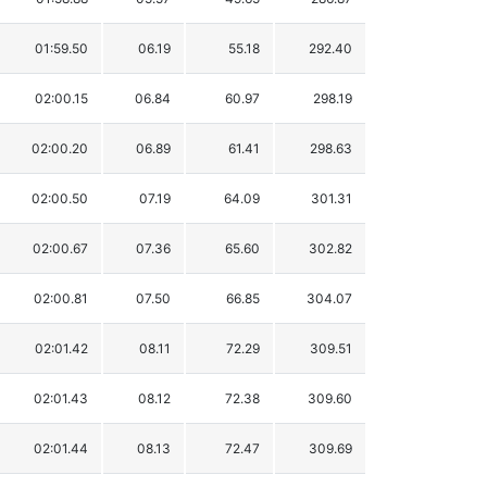
01:59.50
06.19
55.18
292.40
02:00.15
06.84
60.97
298.19
02:00.20
06.89
61.41
298.63
02:00.50
07.19
64.09
301.31
02:00.67
07.36
65.60
302.82
02:00.81
07.50
66.85
304.07
02:01.42
08.11
72.29
309.51
02:01.43
08.12
72.38
309.60
02:01.44
08.13
72.47
309.69