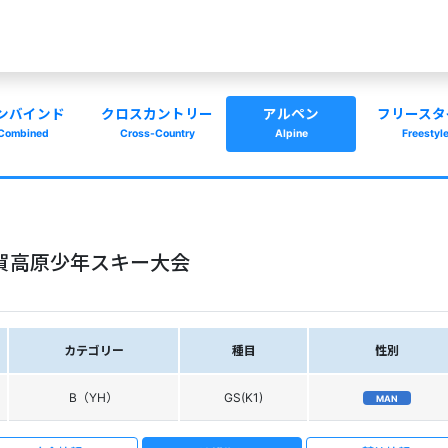
ンバインド
クロスカントリー
アルペン
フリースタ
Combined
Cross-Country
Alpine
Freestyl
賀高原少年スキー大会
カテゴリー
種目
性別
B（YH）
GS(K1)
MAN