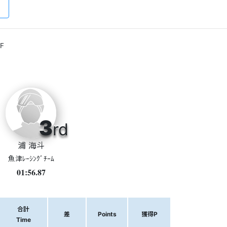
F
3
rd
浦 海斗
魚津ﾚｰｼﾝｸﾞﾁｰﾑ
01:56.87
合計
差
Points
獲得P
Time