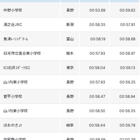
中野小学校
長野
00:53.69
00:59.62
湯之谷JRC
新潟
00:58.35
00:57.81
魚津ﾚｰｼﾝｸﾞﾁｰﾑ
富山
00:58.19
00:58.68
日光市立落合東小学校
栃木
00:57.93
00:58.97
ICI石井ｽﾎﾟｰﾂSC
東京
00:58.04
00:59.13
山ﾉ内東小学校
長野
00:57.93
00:59.25
菅平小学校
長野
00:58.47
00:58.94
山ﾉ内東小学校
長野
00:58.50
00:59.35
ほおのきJr
岐阜
00:58.44
00:59.78
塩尻西小学校
長野
00:58.59
01:00.29