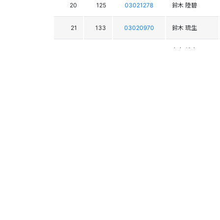
20
125
03021278
鈴木 陸碧
21
133
03020970
鈴木 琉生
22
122
03020640
宮本 幹大
23
131
03021109
中川 大陸
24
108
03021793
下戸 柊人
25
142
03022391
熊野御堂 健
26
120
03021325
鷹橋 凛太郎
27
156
03022517
池田 利他
28
146
03022045
守屋 大翔
29
126
03021760
西澤 虎冬