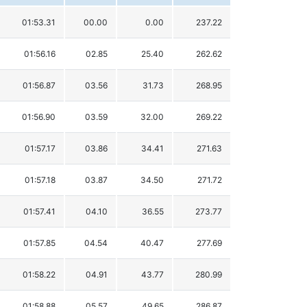
01:53.31
00.00
0.00
237.22
01:56.16
02.85
25.40
262.62
01:56.87
03.56
31.73
268.95
01:56.90
03.59
32.00
269.22
01:57.17
03.86
34.41
271.63
01:57.18
03.87
34.50
271.72
01:57.41
04.10
36.55
273.77
01:57.85
04.54
40.47
277.69
01:58.22
04.91
43.77
280.99
01:58.88
05.57
49.65
286.87