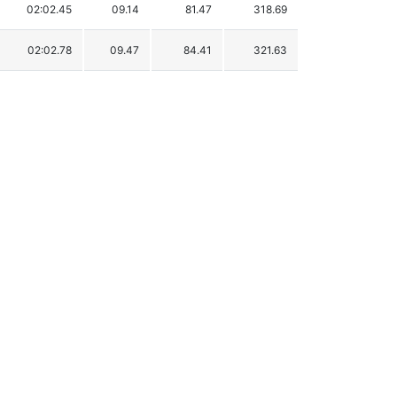
02:02.45
09.14
81.47
318.69
02:02.78
09.47
84.41
321.63
02:03.18
09.87
87.98
325.20
02:03.60
10.29
91.72
328.94
02:03.97
10.66
95.02
332.24
02:04.11
10.80
96.27
333.49
02:04.38
11.07
98.67
335.89
02:04.47
11.16
99.48
336.70
02:04.74
11.43
101.88
339.10
02:05.12
11.81
105.27
342.49