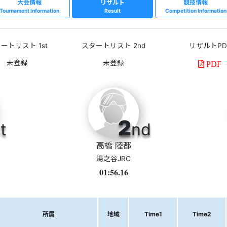
大会情報
リザルト
競技情報
Tournament Information
Result
Competition Information
ートリスト 1st
スタートリスト 2nd
リザルトPD
PDF
2
t
nd
高橋 陸都
湯之谷JRC
01:56.16
所属
地域
Time1
Time2