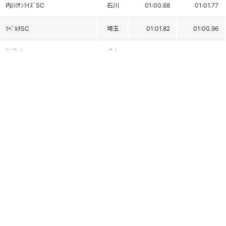
内川ｻﾝﾗｲｽﾞSC
石川
01:00.68
01:01.77
ﾘﾍﾞﾙﾀSC
埼玉
01:01.82
01:00.96
鉢伏ｼﾞｭﾆｱｽｷｰﾁｰﾑ
兵庫
01:00.47
01:02.71
砺波ｼﾞｭﾆｱﾚｰｼﾝｸﾞ
富山
01:01.90
01:01.70
福島小学校
長野
01:02.04
01:01.93
清里SC
山梨
01:00.98
01:03.13
ICI石井ｽﾎﾟｰﾂSC
東京
01:01.89
01:02.49
湯之谷JRC
新潟
01:02.22
01:02.25
大町東小学校
長野
01:02.53
01:02.21
戸隠小学校
長野
01:02.28
01:02.84