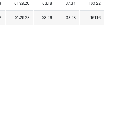
3
01:29.20
03.18
37.34
160.22
2
01:29.28
03.26
38.28
161.16
3
01:29.36
03.34
39.22
162.10
8
01:29.38
03.36
39.45
162.33
2
01:29.50
03.48
40.86
163.74
0
01:29.62
03.60
42.27
165.15
3
01:29.63
03.61
42.39
165.27
4
01:29.69
03.67
43.09
165.97
9
01:29.80
03.78
44.38
167.26
9
01:29.82
03.80
44.62
167.50