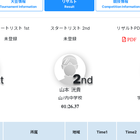
大会情報
リザルト
競技情報
Tournament Information
Result
Competition Information
ートリスト 1st
スタートリスト 2nd
リザルトPD
PDF
2
t
nd
山本 洸貴
山ﾉ内中学校
01:26.37
所属
地域
Time1
Time2