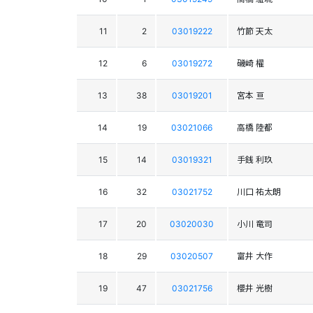
11
2
03019222
竹節 天太
12
6
03019272
磯崎 櫂
13
38
03019201
宮本 亘
14
19
03021066
高橋 陸都
15
14
03019321
手銭 利玖
16
32
03021752
川口 祐太朗
17
20
03020030
小川 竜司
18
29
03020507
富井 大作
19
47
03021756
櫻井 光樹