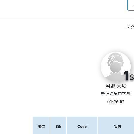
スタ
1
s
河野 大峨
野沢温泉中学校
01:26.02
順位
Bib
Code
名前