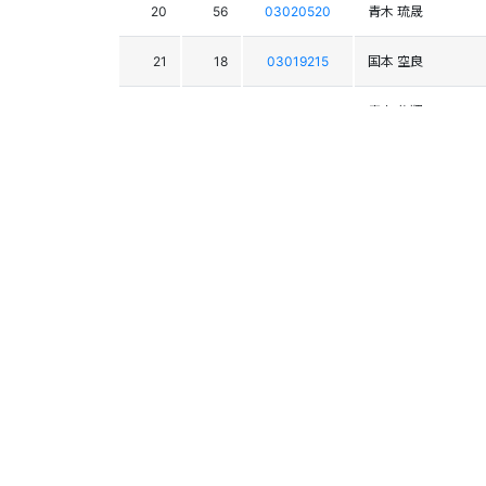
20
56
03020520
青木 琉晟
21
18
03019215
国本 空良
22
43
03021788
青木 悠翔
23
103
03021800
小林 春輝
24
17
03019217
伊藤 冴生
25
28
03020456
山浦 竜斗
26
16
03016411
濱野 弘大
27
33
03020502
服部 壮真
28
53
03021755
小林 桂
29
21
03019195
新海 悠仁