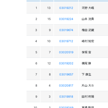
1
13
03019212
河野 大峨
2
15
03019224
山本 洸貴
3
9
03019674
権田 武蔵
4
10
03019712
峰村 知宏
5
7
03020519
保坂 宙
6
12
03019202
横尾 錬
7
8
03019657
下 康生
8
4
03020817
片山 大斗
9
3
03019918
田村 柊陽
10
1
03019249
髙橋 駈琉