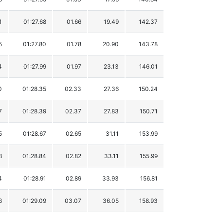
1
01:27.68
01.66
19.49
142.37
5
01:27.80
01.78
20.90
143.78
4
01:27.99
01.97
23.13
146.01
0
01:28.35
02.33
27.36
150.24
7
01:28.39
02.37
27.83
150.71
5
01:28.67
02.65
31.11
153.99
8
01:28.84
02.82
33.11
155.99
4
01:28.91
02.89
33.93
156.81
6
01:29.09
03.07
36.05
158.93