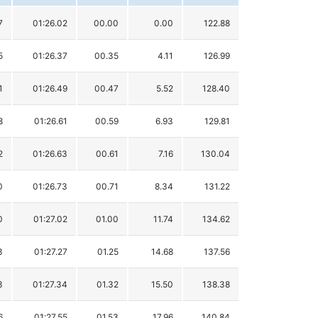
7
01:26.02
00.00
0.00
122.88
5
01:26.37
00.35
4.11
126.99
1
01:26.49
00.47
5.52
128.40
8
01:26.61
00.59
6.93
129.81
2
01:26.63
00.61
7.16
130.04
0
01:26.73
00.71
8.34
131.22
0
01:27.02
01.00
11.74
134.62
3
01:27.27
01.25
14.68
137.56
3
01:27.34
01.32
15.50
138.38
6
01:27.55
01.53
17.96
140.84