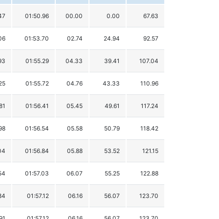
47
01:50.96
00.00
0.00
67.63
06
01:53.70
02.74
24.94
92.57
93
01:55.29
04.33
39.41
107.04
25
01:55.72
04.76
43.33
110.96
81
01:56.41
05.45
49.61
117.24
98
01:56.54
05.58
50.79
118.42
04
01:56.84
05.88
53.52
121.15
54
01:57.03
06.07
55.25
122.88
84
01:57.12
06.16
56.07
123.70
91
01:57.12
06.16
56.07
123.70