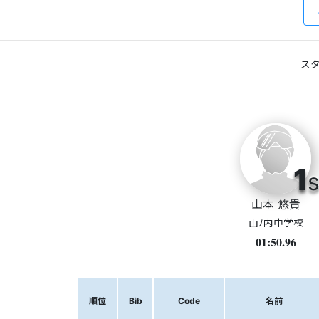
スタ
1
s
山本 悠貴
山ﾉ内中学校
01:50.96
順位
Bib
Code
名前