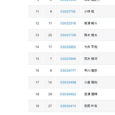
11
9
03021755
小林 桂
12
11
03022318
髙澤 暁斗
13
25
03021739
齊木 陵太
14
17
03022952
今井 平和
15
7
03021946
荒木 稜河
16
6
03024771
早川 徹彦
17
14
03024468
小倉 陽向
18
29
03024453
宮澤 優輝
19
27
03024413
萩原 叶有