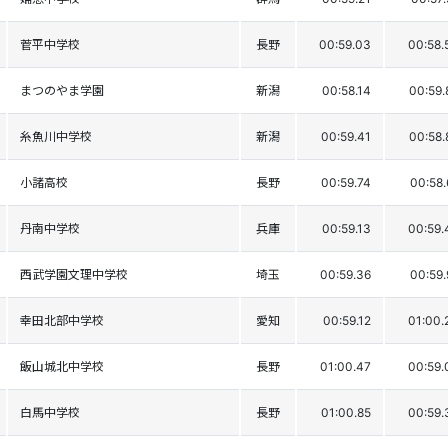
菅平中学校
長野
00:59.03
00:58.
まつのやま学園
新潟
00:58.14
00:59.
糸魚川中学校
新潟
00:59.41
00:58.
小諸高校
長野
00:59.74
00:58.
丹南中学校
兵庫
00:59.13
00:59.
西武学園文理中学校
埼玉
00:59.36
00:59.
幸田北部中学校
愛知
00:59.12
01:00.
飯山城北中学校
長野
01:00.47
00:59.
白馬中学校
長野
01:00.85
00:59.