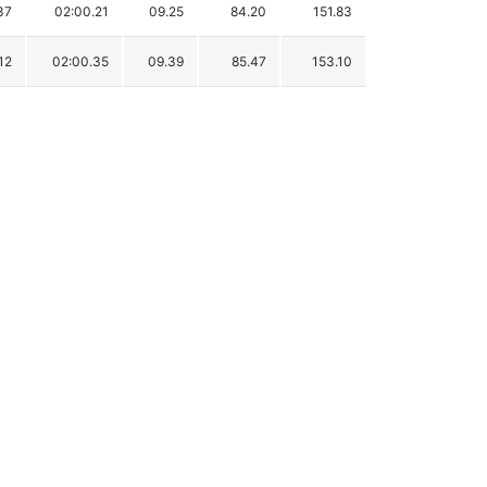
37
02:00.21
09.25
84.20
151.83
12
02:00.35
09.39
85.47
153.10
08
02:00.71
09.75
88.75
156.38
50
02:00.86
09.90
90.11
157.74
54
02:00.90
09.94
90.48
158.11
40
02:01.08
10.12
92.12
159.75
17
02:01.10
10.14
92.30
159.93
08
02:01.25
10.29
93.66
161.29
16
02:01.55
10.59
96.39
164.02
20
02:02.41
11.45
104.22
171.85