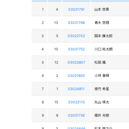
1
4
03021791
山本 悠貴
2
13
03021788
青木 悠翔
3
5
03022702
国本 廉太郎
4
10
03021752
川口 祐太朗
5
12
03023807
松尾 颯
6
2
03021800
小林 春輝
7
1
03024811
徳竹 希星
8
15
03022115
丸山 瑛太
9
8
03021756
櫻井 光樹
9
3
03024646
松本 龍之介