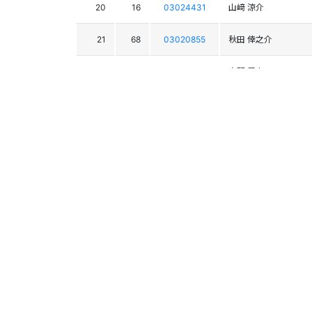
20
16
03024431
山﨑 涼介
21
68
03020855
秋田 倖之介
22
28
03021802
赤羽 勇人
23
20
03020493
槌市 優斗
24
23
03024432
岩下 幸太郎
25
21
03024418
楜澤 桜太
26
18
03025075
浦 優斗
27
19
03022045
守屋 大翔
28
24
03024451
松木 徠
29
45
03024415
小石 翔偉