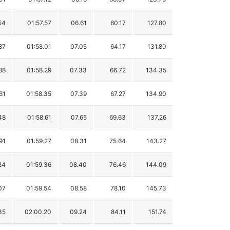
54
01:57.57
06.61
60.17
127.80
87
01:58.01
07.05
64.17
131.80
88
01:58.29
07.33
66.72
134.35
61
01:58.35
07.39
67.27
134.90
48
01:58.61
07.65
69.63
137.26
91
01:59.27
08.31
75.64
143.27
24
01:59.36
08.40
76.46
144.09
07
01:59.54
08.58
78.10
145.73
35
02:00.20
09.24
84.11
151.74