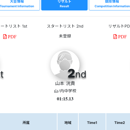
大会情報
リザルト
競技情報
Tournament Information
Result
Competition Information
ートリスト 1st
スタートリスト 2nd
リザルトPD
PDF
PDF
2
t
nd
山本 洸貴
山ﾉ内中学校
01:15.13
所属
地域
Time1
Time2