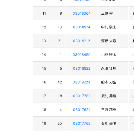
11
9
03018364
三原 幹
12
13
03018974
中村 騎士
13
21
03019212
河野 大峨
14
1
03018450
小林 唯太
15
5
03018822
永澤 壮馬
16
42
03019223
船本 力生
17
18
03017782
武村 勇飛
18
4
03017621
三浦 璃央
19
20
03017765
石川 岳陽