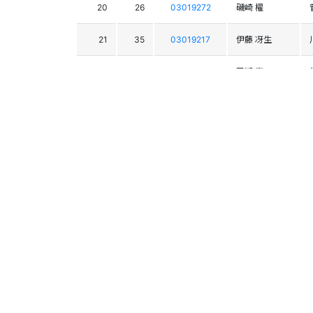
20
26
03019272
磯崎 櫂
21
35
03019217
伊藤 冴生
22
24
03018367
平瀬 慶
23
25
03014953
中村 和実
24
29
03017787
切久保 冬輝
25
19
03016498
川上 勇貴
26
16
03017113
宮﨑 侑人
27
38
03019215
国本 空良
28
23
03019321
手銭 利玖
29
30
03020030
小川 竜司