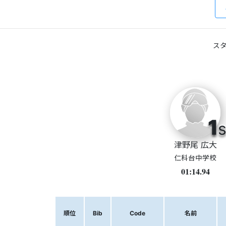
スタ
1
s
津野尾 広大
仁科台中学校
01:14.94
順位
Bib
Code
名前