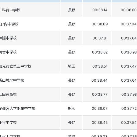
仁科台中学校
長野
00:38.14
00:36.80
山ﾉ内中学校
長野
00:38.09
00:37.04
戸隠中学校
長野
00:37.81
00:37.64
南宮中学校
長野
00:38.82
00:36.98
和光市立第三中学校
埼玉
00:38.51
00:37.47
飯山城北中学校
長野
00:38.44
00:37.64
上田東高校
長野
00:38.77
00:37.98
宇都宮大学附属中学校
栃木
00:39.07
00:37.72
小谷中学校
長野
00:39.45
00:37.54
手代木中学校
茨城
00:39.33
00:37.76