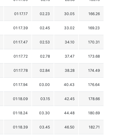
01:17.17
02.23
30.05
166.26
01:17.39
02.45
33.02
169.23
01:17.47
02.53
34.10
170.31
01:17.72
02.78
37.47
173.68
01:17.78
02.84
38.28
174.49
01:17.94
03.00
40.43
176.64
01:18.09
03.15
42.45
178.66
01:18.24
03.30
44.48
180.69
01:18.39
03.45
46.50
182.71