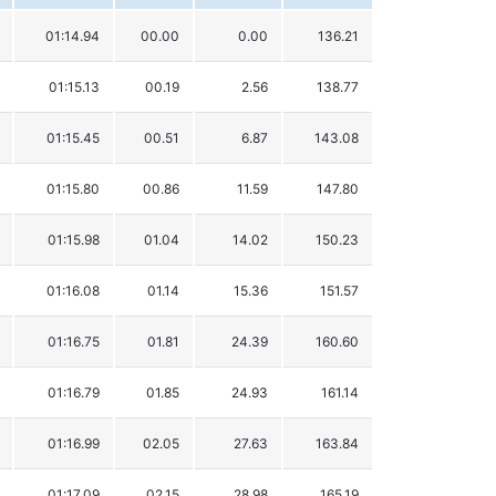
01:14.94
00.00
0.00
136.21
01:15.13
00.19
2.56
138.77
01:15.45
00.51
6.87
143.08
01:15.80
00.86
11.59
147.80
01:15.98
01.04
14.02
150.23
01:16.08
01.14
15.36
151.57
01:16.75
01.81
24.39
160.60
01:16.79
01.85
24.93
161.14
01:16.99
02.05
27.63
163.84
01:17.09
02.15
28.98
165.19