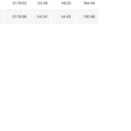
01:18.52
03.58
48.25
184.46
01:18.98
04.04
54.45
190.66
01:19.15
04.21
56.74
192.95
01:19.22
04.28
57.68
193.89
01:19.24
04.30
57.95
194.16
01:19.51
04.57
61.59
197.80
01:19.57
04.63
62.40
198.61
01:19.65
04.71
63.48
199.69
01:19.83
04.89
65.90
202.11
01:19.98
05.04
67.93
204.14