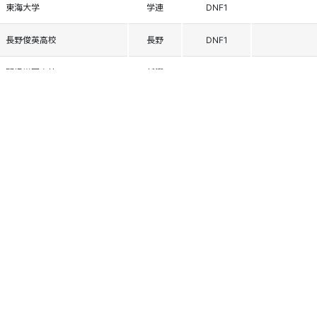
東海大学
学連
DNF1
長野俊英高校
長野
DNF1
関根学園高校
新潟
DNF1
日本大学
学連
DNF1
日本大学
学連
DNF1
志賀高原ｽｷｰｸﾗﾌﾞ
長野
DNF1
Eｽｷｰ湘南
神奈川
DNF1
近畿大学
学連
DNF1
長野俊英高校
長野
DNF1
新井高校
新潟
DNF1