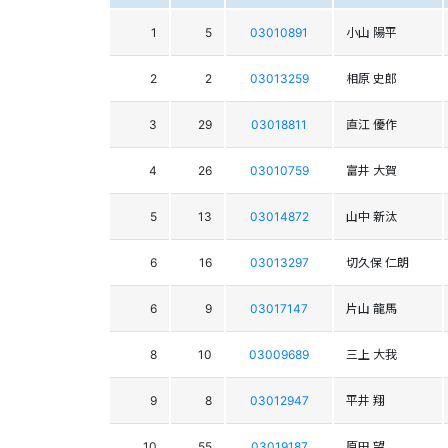
1
5
03010891
小山 陽平
2
2
03013259
相原 史郎
3
29
03018811
直江 優作
4
26
03010759
富井 大賀
5
13
03014872
山中 新汰
6
16
03013297
切久保 仁朗
6
9
03017147
片山 龍馬
8
10
03009689
三上 大我
9
8
03012947
平井 翔
10
55
03019187
原田 望