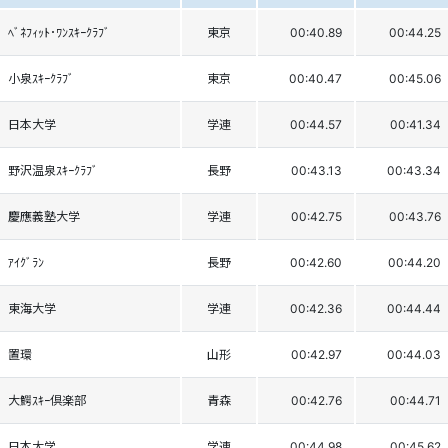
ﾍﾞﾈﾌｨｯﾄ･ﾜﾝｽｷｰｸﾗﾌﾞ
東京
00:40.89
00:44.25
小泉ｽｷｰｸﾗﾌﾞ
東京
00:40.47
00:45.06
日本大学
学連
00:44.57
00:41.34
野沢温泉ｽｷｰｸﾗﾌﾞ
長野
00:43.13
00:43.34
慶應義塾大学
学連
00:42.75
00:43.76
ｱｲｸﾞﾗﾝ
長野
00:42.60
00:44.20
東海大学
学連
00:42.36
00:44.44
置環
山形
00:42.97
00:44.03
大鰐ｽｷｰ倶楽部
青森
00:42.76
00:44.71
日本大学
学連
00:44.98
00:45.62