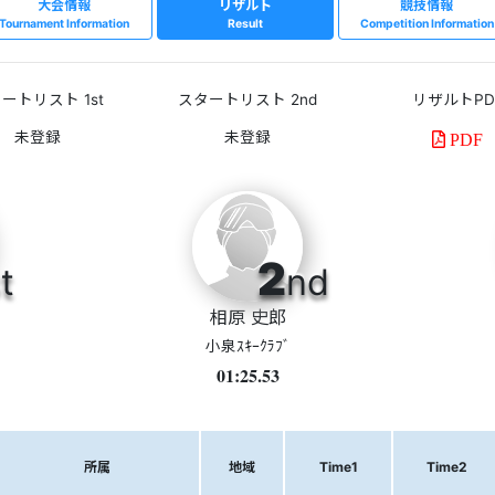
大会情報
リザルト
競技情報
Tournament Information
Result
Competition Information
ートリスト 1st
スタートリスト 2nd
リザルトPD
PDF
2
t
nd
相原 史郎
小泉ｽｷｰｸﾗﾌﾞ
01:25.53
所属
地域
Time1
Time2