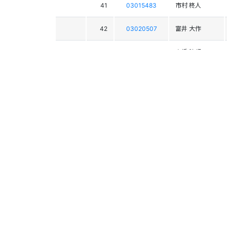
41
03015483
市村 柊人
42
03020507
富井 大作
44
03021066
高橋 陸都
45
03016734
大橋 陵人
46
03019224
山本 洸貴
49
03014003
畔上 大地
51
03010628
加藤 一
52
03018822
永澤 壮馬
57
03020519
保坂 宙
58
03020456
山浦 竜斗