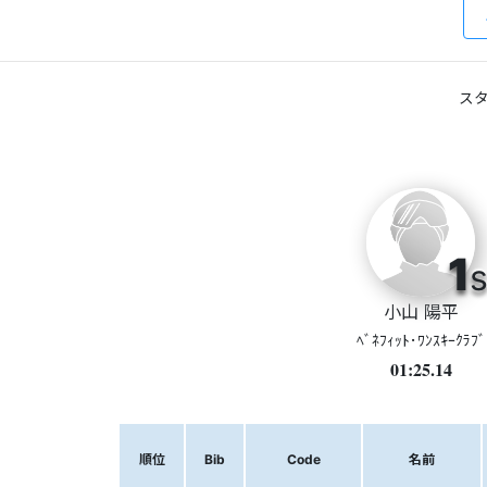
スタ
1
s
小山 陽平
ﾍﾞﾈﾌｨｯﾄ･ﾜﾝｽｷｰｸﾗﾌﾞ
01:25.14
順位
Bib
Code
名前