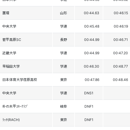
置環
山形
00:44.63
00:46.15
中央大学
学連
00:45.48
00:46.19
菅平高原SC
長野
00:44.99
00:46.71
近畿大学
学連
00:44.99
00:47.20
早稲田大学
学連
00:46.30
00:48.77
日本体育大学荏原高校
東京
00:47.86
00:48.46
中央大学
学連
DNS1
朴の木平ｽｷｰｸﾗﾌﾞ
岐阜
DNF1
ﾗｯﾁ(RACH)
東京
DNF1