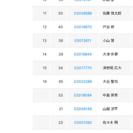
11
30
03008588
佐藤 慎太郎
12
40
03016670
戸谷 椋
13
36
03012611
小山 慧
14
39
03016844
大津 歩夢
15
54
03017770
津野尾 広大
16
65
03023289
大谷 聖司
53
03018084
中島 崇秀
21
03006149
山越 涼平
23
03001592
佐々木 明