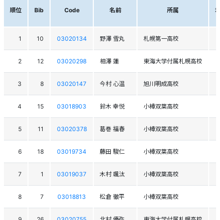
順位
Bib
Code
名前
所属
1
10
03020134
野澤 雪丸
札幌第一高校
2
12
03020298
相澤 蓮
東海大学付属札幌高校
3
8
03020147
今村 心温
旭川明成高校
4
15
03018903
鈴木 幸悦
小樽双葉高校
5
11
03020378
葛巻 福春
小樽双葉高校
6
18
03019734
藤田 駿仁
小樽双葉高校
7
1
03019037
木村 颯汰
小樽双葉高校
8
7
03018813
松倉 徹平
小樽双葉高校
9
26
03020755
北村 優弥
東海大学付属札幌高校