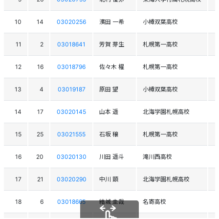
10
14
03020256
濱田 一希
小樽双葉高校
11
2
03018641
芳賀 芽生
札幌第一高校
12
16
03018796
佐々木 櫂
札幌第一高校
13
4
03019187
原田 望
小樽双葉高校
14
17
03020145
山本 遥
北海学園札幌高校
15
25
03021555
石坂 穣
札幌第一高校
16
20
03020130
川田 遥斗
滝川西高校
17
21
03020290
中川 顕
北海学園札幌高校
18
6
03018665
結城 圭哉
名寄高校