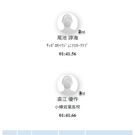
2
nd
尾池 諄海
ｻｯﾎﾟﾛﾓｲﾜｼﾞｭﾆｱｽｷｰｸﾗﾌﾞ
01:41.56
3
rd
直江 優作
小樽双葉高校
01:41.66