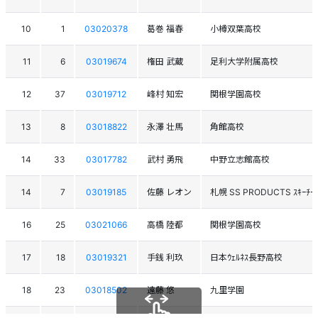
10
1
03020378
葛巻 福春
小樽双葉高校
11
6
03019674
権田 武蔵
足利大学附属高校
12
37
03019712
峰村 知宏
関根学園高校
13
8
03018822
永澤 壮馬
角館高校
14
33
03017782
武村 勇飛
中野立志館高校
14
7
03019185
佐藤 レオン
札幌 SS PRODUCTS ｽｷｰﾁｰ
16
25
03021066
高橋 陸都
関根学園高校
17
18
03019321
手銭 利玖
日本ｳｪﾙﾈｽ長野高校
18
23
03018502
遠藤 悠
九里学園