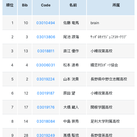
順位
Bib
Code
名前
所属
1
10
03010494
佐藤 竜馬
brain
2
3
03013806
尾池 諄海
ｻｯﾎﾟﾛﾓｲﾜｼﾞｭﾆｱｽｷｰｸﾗﾌﾞ
3
13
03018811
直江 優作
小樽双葉高校
4
4
03006031
松本 達希
嬬恋村ｽﾎﾟｰﾂ協会
5
2
03019224
山本 洸貴
長野県中野立志館高校
6
12
03019187
原田 望
小樽双葉高校
7
17
03019176
大橋 蔵人
関根学園高校
8
14
03018084
中島 崇秀
足利大学附属高校
9
28
03019249
髙橋 駈琉
長野俊英高校