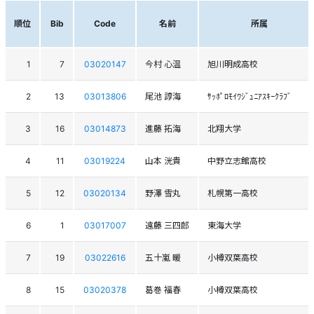
順位
Bib
Code
名前
所属
1
7
03020147
今村 心温
旭川明成高校
2
13
03013806
尾池 諄海
ｻｯﾎﾟﾛﾓｲﾜｼﾞｭﾆｱｽｷｰｸﾗﾌﾞ
3
16
03014873
進藤 拓海
北翔大学
4
11
03019224
山本 洸貴
中野立志館高校
5
12
03020134
野澤 雪丸
札幌第一高校
6
1
03017007
遠藤 三四郎
東海大学
7
19
03022616
五十嵐 暖
小樽双葉高校
8
15
03020378
葛巻 福春
小樽双葉高校