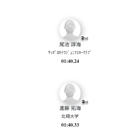
2
nd
尾池 諄海
ｻｯﾎﾟﾛﾓｲﾜｼﾞｭﾆｱｽｷｰｸﾗﾌﾞ
01:40.24
3
rd
進藤 拓海
北翔大学
01:40.33