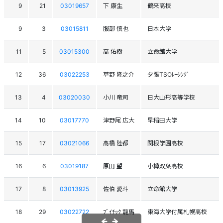
9
21
03019657
下 康生
鶴来高校
9
3
03015811
服部 慎也
日本大学
11
5
03015300
高 佑樹
立命館大学
12
36
03022253
草野 隆之介
夕張TSOﾚｰｼﾝｸﾞ
13
4
03020030
小川 竜司
日大山形高等学校
14
10
03017770
津野尾 広大
早稲田大学
15
17
03021066
高橋 陸都
関根学園高校
16
6
03019187
原田 望
小樽双葉高校
17
8
03013925
佐伯 愛斗
立命館大学
18
29
03022722
ﾌﾞｲﾁｯｸ 龍馬
東海大学付属札幌高校