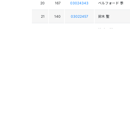
20
167
03024343
ベルフォード 季
21
140
03022457
鈴木 聖
22
168
03022001
綿引 一樹
23
141
03020040
宮城 良佑
24
132
03020177
山内 大一
25
134
03019509
能登谷 季空
26
128
03023198
提箸 柚宇
27
138
03023149
北山 桂月
28
166
03021911
髙根沢 英大
29
139
03019515
江原 大和