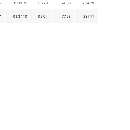
4
01:33.76
08.70
74.66
234.79
7
01:34.10
09.04
77.58
237.71
2
01:36.02
10.96
94.06
254.19
0
01:36.41
11.35
97.41
257.54
6
01:37.15
12.09
103.76
263.89
5
01:38.02
12.96
111.23
271.36
2
01:39.50
14.44
123.93
284.06
5
01:40.00
14.94
128.22
288.35
4
01:40.04
14.98
128.56
288.69
5
01:42.24
17.18
147.44
307.57