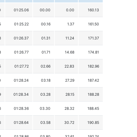
0
01:25.06
00.00
0.00
160.13
5
01:25.22
00.16
1.37
161.50
8
01:26.37
01.31
11.24
171.37
8
01:26.77
01.71
14.68
174.81
5
01:27.72
02.66
22.83
182.96
0
01:28.24
03.18
27.29
187.42
9
01:28.34
03.28
28.15
188.28
6
01:28.36
03.30
28.32
188.45
6
01:28.64
03.58
30.72
190.85
2
01:28.86
03.80
32.61
192.74