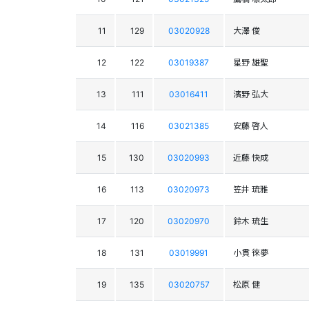
11
129
03020928
大澤 俊
12
122
03019387
星野 雄聖
13
111
03016411
濱野 弘大
14
116
03021385
安藤 啓人
15
130
03020993
近藤 快成
16
113
03020973
笠井 琉雅
17
120
03020970
鈴木 琉生
18
131
03019991
小貫 徠夢
19
135
03020757
松原 健