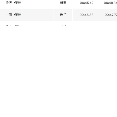
湯沢中学校
新潟
00:45.42
00:48.3
一関中学校
岩手
00:46.33
00:47.7
瑞竜中学校
茨城
00:47.20
00:48.8
砧中学校
東京
00:48.11
00:48.3
立教池袋中学校
東京
00:47.89
00:49.2
草津中学校
群馬
00:48.17
00:49.8
高崎市スキー連盟
群馬
00:49.38
00:50.1
藤原中学校
群馬
00:48.25
00:51.7
東那須野中学校
栃木
00:48.70
00:51.3
新里中学校
群馬
00:49.49
00:52.7