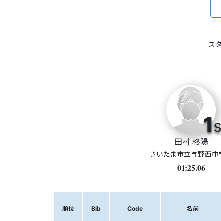
スタ
1
s
田村 柊陽
さいたま市立与野西中
01:25.06
順位
Bib
Code
名前