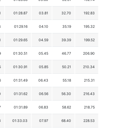
1
01:28.87
03.81
32.70
192.83
4
01:29.16
04.10
35.19
195.32
1
01:29.65
04.59
39.39
199.52
9
01:30.51
05.45
46.77
206.90
5
01:30.91
05.85
50.21
210.34
6
01:31.49
06.43
55.18
215.31
0
01:31.62
06.56
56.30
216.43
7
01:31.89
06.83
58.62
218.75
3
01:33.03
07.97
68.40
228.53