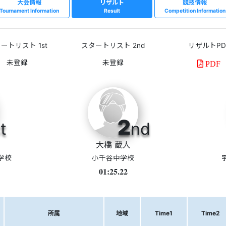
大会情報
リザルト
競技情報
Tournament Information
Result
Competition Information
ートリスト 1st
スタートリスト 2nd
リザルトPD
PDF
2
t
nd
大橋 蔵人
学校
小千谷中学校
01:25.22
所属
地域
Time1
Time2