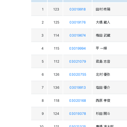
1
123
03019918
田村 柊陽
2
125
03019176
大橋 蔵人
3
114
03019674
権田 武蔵
4
115
03019994
平 一輝
5
112
03021079
君島 志音
6
126
03020755
北村 優弥
7
136
03019913
塩田 優介
8
118
03020168
西原 孝俊
9
124
03019378
杉田 開斗
10
121
03021325
鷹橋 凛太郎