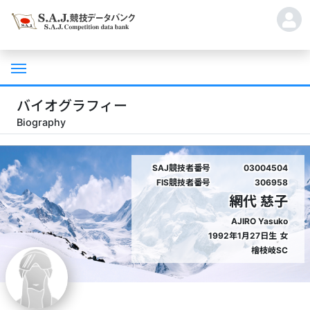
バイオグラフィー
Biography
SAJ競技者番号
03004504
FIS競技者番号
306958
網代 慈子
AJIRO Yasuko
1992年1月27日生
女
檜枝岐SC