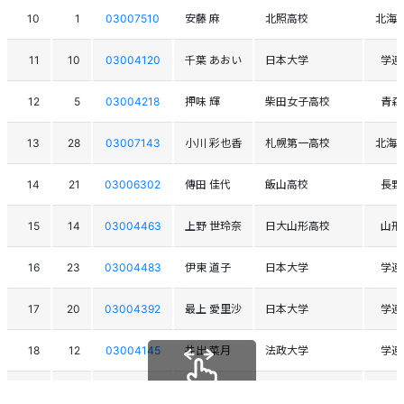
10
1
03007510
安藤 麻
北照高校
北海
11
10
03004120
千葉 あおい
日本大学
学連
12
5
03004218
押味 輝
柴田女子高校
青森
13
28
03007143
小川 彩也香
札幌第一高校
北海
14
21
03006302
傳田 佳代
飯山高校
長野
15
14
03004463
上野 世玲奈
日大山形高校
山形
16
23
03004483
伊東 道子
日本大学
学連
17
20
03004392
最上 愛里沙
日本大学
学連
18
12
03004145
井出 菜月
法政大学
学連
19
18
03005013
目黒 恵里奈
法政大学
学連