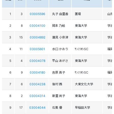
1
3
03005596
丸子 由里香
置環
山形
2
8
03004100
岡本 乃絵
東海大学
学連
3
15
03004892
蓮見 小奈津
東海大学
学連
4
11
03005601
水口 かおり
ｻﾝﾐﾘｵﾝSC
福岡
5
4
03004078
平山 あがさ
東海大学
学連
6
9
03004180
吉原 眞子
ｻﾝﾐﾘｵﾝSC
福岡
7
6
03004238
後村 茜
大東文化大学
学連
8
2
03004314
新里 尚子
東海大学
学連
9
17
03004044
石栗 優
早稲田大学
学連