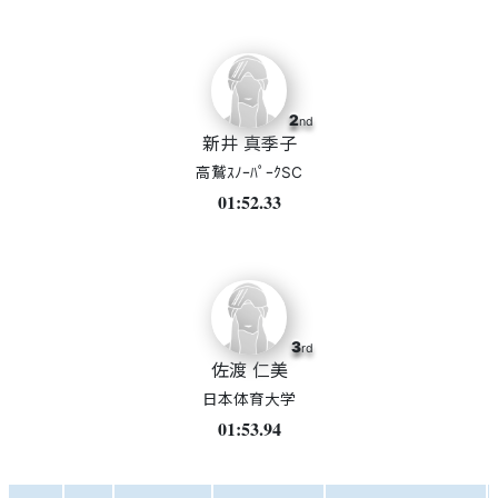
2
nd
新井 真季子
高鷲ｽﾉｰﾊﾟｰｸSC
01:52.33
3
rd
佐渡 仁美
日本体育大学
01:53.94