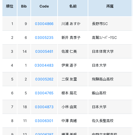
順位
Bib
Code
名前
所属
1
9
03004866
川浦 あすか
長野市SC
2
6
03005235
新井 真季子
高鷲ｽﾉｰﾊﾟｰｸSC
3
14
03005461
佐渡 仁美
日本体育大学
4
1
03004483
伊東 道子
日本大学
5
2
03005262
二俣 友里
飛騨高山高校
6
5
03004765
根本 風花
飯山高校
7
18
03004873
小林 由実
日本大学
8
11
03006301
中澤 真緒
佐久長聖高校
9
12
03006297
横澤 美帆
中野立志館高校