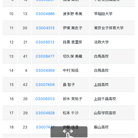
10
13
03004886
波多野 希美
早稲田大学
11
30
03004515
伊東 美衣子
東京女子体育大学
12
21
03005013
目黒 恵里奈
法政大学
13
41
03008477
切久保 美織
白馬高校
14
4
03004959
中村 知佳
白馬高校
15
42
03007406
島 智子
上田高校
16
26
03006303
鈴木 芙祐子
上田千曲高校
17
29
03004828
松本 千沙
山梨学院高校
18
23
03007427
伊藤 佳澄
飯山高校