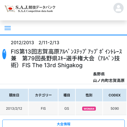
2012/2013 2/11-2/13
FIS第13回志賀高原ｱﾙﾍﾟﾝｽﾃｯﾌﾟｱｯﾌﾟﾎﾟｲﾝﾄﾚｰｽ
兼 第79回長野県ｽｷｰ選手権大会（ｱﾙﾍﾟﾝ技
術）FIS The 13rd Shigakog
長野県
山ノ内町志賀高原
競技日
カテゴリー
種目
性別
CODEX
2013/2/12
FIS
GS
5090
WOMAN
大会情報