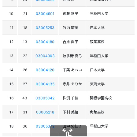
10
21
03004901
後藤 悠子
早稲田大学
11
18
03005253
竹内 瑠美
日本大学
12
13
03004180
吉原 眞子
双葉高校
13
22
03004903
波多野 真弓
早稲田大学
14
26
03004120
千葉 あおい
日本大学
15
27
03004135
寺井 えりか
東海大学
16
43
03005042
杵渕 千佳
関根学園高校
17
31
03005218
下村 美緒
角館高校
18
36
03005372
田中 佑佳子
早稲田大学