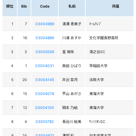
順位
Bib
Code
名前
所属
1
7
03004969
清澤 恵美子
ﾁｰﾑｸﾚﾌﾞ
2
16
03004866
川浦 あすか
文化学園長野高校
3
3
03005536
星 瑞枝
湯之谷SC
4
1
03004031
眞田 ひばり
早稲田大学
5
20
03004145
井出 菜月
法政大学
6
15
03004078
平山 あがさ
東海大学
7
12
03004100
岡本 乃絵
東海大学
8
4
03005782
長谷川 絵美
ｻﾝﾐﾘｵﾝSC
9
24
03004622
澤部 彩
日本体育大学