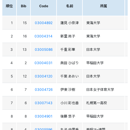
順位
Bib
Code
名前
所属
1
15
03004892
蓮見 小奈津
東海大学
2
16
03004314
新里 尚子
東海大学
3
13
03005086
千重 彩華
日本大学
4
2
03004031
眞田 ひばり
早稲田大学
5
12
03004120
千葉 あおい
日本大学
6
7
03004726
伊東 沙樹
日本女子体育大学
7
6
03007143
小川 彩也香
札幌第一高校
8
8
03004901
後藤 悠子
早稲田大学
8
4
03005596
丸子 由里香
美唄ｽｷｰ連盟