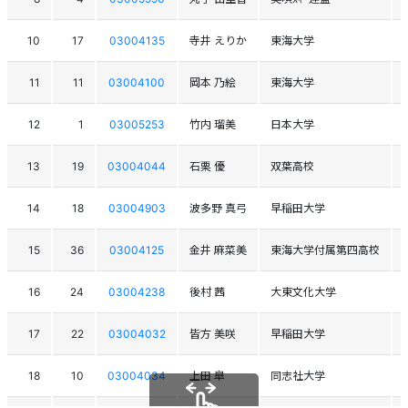
10
17
03004135
寺井 えりか
東海大学
11
11
03004100
岡本 乃絵
東海大学
12
1
03005253
竹内 瑠美
日本大学
13
19
03004044
石栗 優
双葉高校
14
18
03004903
波多野 真弓
早稲田大学
15
36
03004125
金井 麻菜美
東海大学付属第四高校
16
24
03004238
後村 茜
大東文化大学
17
22
03004032
皆方 美咲
早稲田大学
18
10
03004034
上田 皐
同志社大学