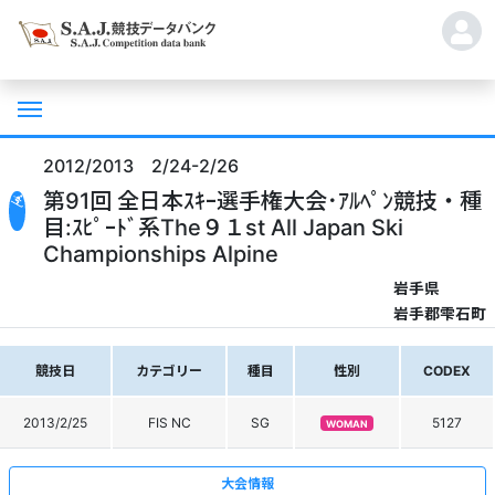
2012/2013 2/24-2/26
第91回 全日本ｽｷｰ選手権大会･ｱﾙﾍﾟﾝ競技・種
目:ｽﾋﾟｰﾄﾞ系The９１st All Japan Ski
Championships Alpine
岩手県
岩手郡雫石町
競技日
カテゴリー
種目
性別
CODEX
2013/2/25
FIS NC
SG
5127
WOMAN
大会情報