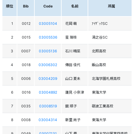
順位
Bib
Code
名前
所属
1
0012
03005104
花岡 萌
ｱｲｻﾞｯｸSC
2
0015
03005536
星 瑞枝
湯之谷SC
3
0007
03005136
石川 晴菜
北照高校
4
0018
03006302
傳田 佳代
飯山高校
5
0006
03004209
山口 夏未
北海学園札幌高校
6
0016
03004892
蓮見 小奈津
東海大学
7
0035
03008519
舘 順子
砺波工業高校
8
0008
03004314
新里 尚子
東海大学
9
0049
03007131
山下 夢
東海大学付属第四高校