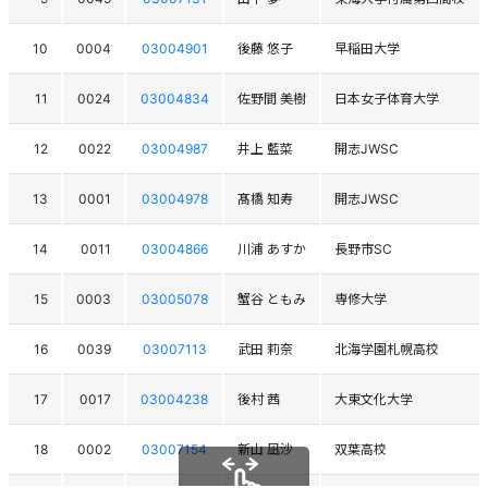
10
0004
03004901
後藤 悠子
早稲田大学
11
0024
03004834
佐野間 美樹
日本女子体育大学
12
0022
03004987
井上 藍菜
開志JWSC
13
0001
03004978
髙橋 知寿
開志JWSC
14
0011
03004866
川浦 あすか
長野市SC
15
0003
03005078
蟹谷 ともみ
専修大学
16
0039
03007113
武田 莉奈
北海学園札幌高校
17
0017
03004238
後村 茜
大東文化大学
18
0002
03007154
新山 凪沙
双葉高校