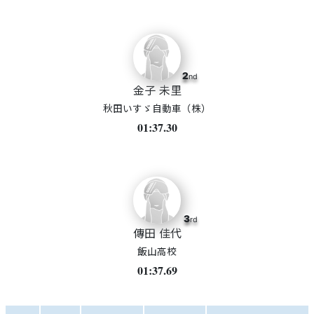
2
nd
金子 未里
秋田いすゞ自動車（株）
01:37.30
3
rd
傳田 佳代
飯山高校
01:37.69