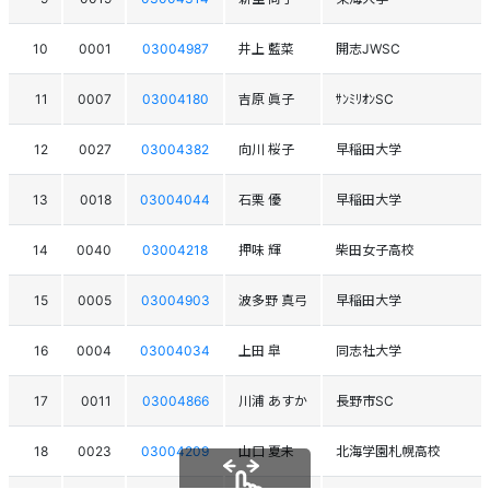
10
0001
03004987
井上 藍菜
開志JWSC
11
0007
03004180
吉原 眞子
ｻﾝﾐﾘｵﾝSC
12
0027
03004382
向川 桜子
早稲田大学
13
0018
03004044
石栗 優
早稲田大学
14
0040
03004218
押味 輝
柴田女子高校
15
0005
03004903
波多野 真弓
早稲田大学
16
0004
03004034
上田 皐
同志社大学
17
0011
03004866
川浦 あすか
長野市SC
18
0023
03004209
山口 夏未
北海学園札幌高校