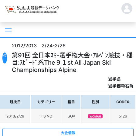
2012/2013 2/24-2/26
第91回 全日本ｽｷｰ選手権大会･ｱﾙﾍﾟﾝ競技・種
目:ｽﾋﾟｰﾄﾞ系The９１st All Japan Ski
Championships Alpine
岩手県
岩手郡雫石町
競技日
カテゴリー
種目
性別
CODEX
2013/2/26
FIS NC
SG※
5126
WOMAN
大会情報