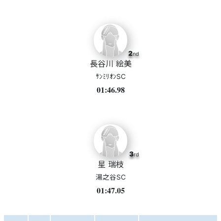
2
nd
長谷川 絵美
ｻﾝﾐﾘｵﾝSC
01:46.98
3
rd
星 瑞枝
湯之谷SC
01:47.05