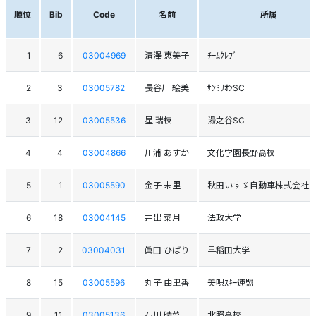
順位
Bib
Code
名前
所属
1
6
03004969
清澤 恵美子
ﾁｰﾑｸﾚﾌﾞ
2
3
03005782
長谷川 絵美
ｻﾝﾐﾘｵﾝSC
3
12
03005536
星 瑞枝
湯之谷SC
4
4
03004866
川浦 あすか
文化学園長野高校
5
1
03005590
金子 未里
秋田いすゞ自動車株式会社ｽｷ
6
18
03004145
井出 菜月
法政大学
7
2
03004031
眞田 ひばり
早稲田大学
8
15
03005596
丸子 由里香
美唄ｽｷｰ連盟
9
11
03005136
石川 晴菜
北照高校