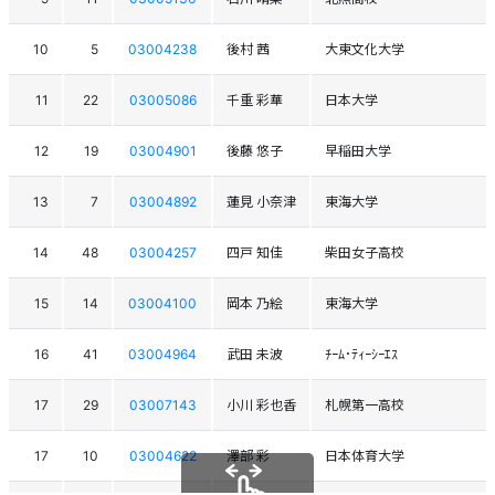
10
5
03004238
後村 茜
大東文化大学
11
22
03005086
千重 彩華
日本大学
12
19
03004901
後藤 悠子
早稲田大学
13
7
03004892
蓮見 小奈津
東海大学
14
48
03004257
四戸 知佳
柴田女子高校
15
14
03004100
岡本 乃絵
東海大学
16
41
03004964
武田 未波
ﾁｰﾑ･ﾃｨｰｼｰｴｽ
17
29
03007143
小川 彩也香
札幌第一高校
17
10
03004622
澤部 彩
日本体育大学