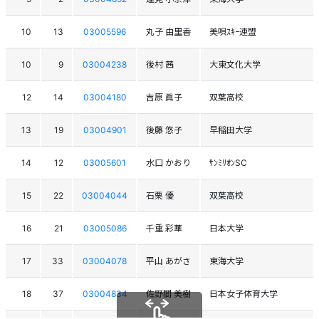
10
13
03005596
丸子 由里香
美唄ｽｷｰ連盟
10
9
03004238
後村 茜
大東文化大学
12
14
03004180
吉原 眞子
双葉高校
13
19
03004901
後藤 悠子
早稲田大学
14
12
03005601
水口 かおり
ｻﾝﾐﾘｵﾝSC
15
22
03004044
石栗 優
双葉高校
16
21
03005086
千重 彩華
日本大学
17
33
03004078
平山 あがさ
東海大学
18
37
03004834
佐野間 美樹
日本女子体育大学