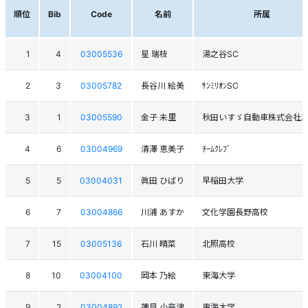
順位
Bib
Code
名前
所属
1
4
03005536
星 瑞枝
湯之谷SC
2
3
03005782
長谷川 絵美
ｻﾝﾐﾘｵﾝSC
3
1
03005590
金子 未里
秋田いすゞ自動車株式会社ｽｷ
4
6
03004969
清澤 恵美子
ﾁｰﾑｸﾚﾌﾞ
5
5
03004031
眞田 ひばり
早稲田大学
6
7
03004866
川浦 あすか
文化学園長野高校
7
15
03005136
石川 晴菜
北照高校
8
10
03004100
岡本 乃絵
東海大学
9
2
03004892
蓮見 小奈津
東海大学