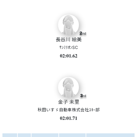
2
nd
長谷川 絵美
ｻﾝﾐﾘｵﾝSC
02:01.62
3
rd
金子 未里
秋田いすゞ自動車株式会社ｽｷｰ部
02:01.71