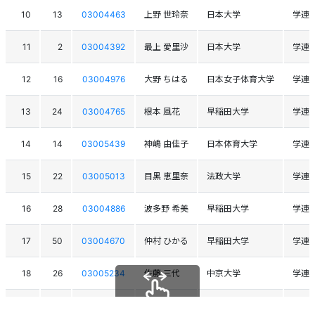
10
13
03004463
上野 世玲奈
日本大学
学連
11
2
03004392
最上 愛里沙
日本大学
学連
12
16
03004976
大野 ちはる
日本女子体育大学
学連
13
24
03004765
根本 風花
早稲田大学
学連
14
14
03005439
神嶋 由佳子
日本体育大学
学連
15
22
03005013
目黒 恵里奈
法政大学
学連
16
28
03004886
波多野 希美
早稲田大学
学連
17
50
03004670
仲村 ひかる
早稲田大学
学連
18
26
03005234
佐藤 三代
中京大学
学連
19
48
03004902
田口 藍
國學院大学
学連