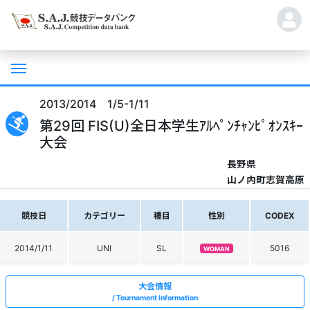
2013/2014 1/5-1/11
第29回 FIS(U)全日本学生ｱﾙﾍﾟﾝﾁｬﾝﾋﾟｵﾝｽｷｰ
大会
長野県
山ノ内町志賀高原
競技日
カテゴリー
種目
性別
CODEX
2014/1/11
UNI
SL
5016
WOMAN
大会情報
Tournament Information