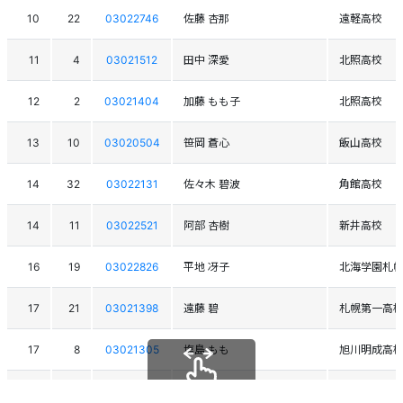
10
22
03022746
佐藤 杏那
遠軽高校
11
4
03021512
田中 深愛
北照高校
12
2
03021404
加藤 もも子
北照高校
13
10
03020504
笹岡 蒼心
飯山高校
14
32
03022131
佐々木 碧波
角館高校
14
11
03022521
阿部 杏樹
新井高校
16
19
03022826
平地 冴子
北海学園札
17
21
03021398
遠藤 碧
札幌第一高
17
8
03021305
塩島 もも
旭川明成高
19
24
03022721
池田 茉矢
札幌第一高