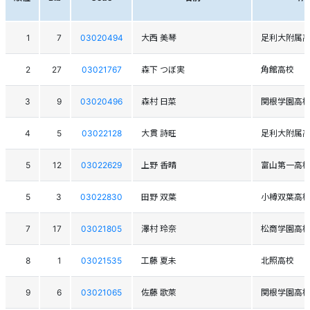
1
7
03020494
大西 美琴
足利大附属
2
27
03021767
森下 つぼ実
角館高校
3
9
03020496
森村 日菜
関根学園高
4
5
03022128
大貫 詩旺
足利大附属
5
12
03022629
上野 香晴
富山第一高
5
3
03022830
田野 双葉
小樽双葉高
7
17
03021805
澤村 玲奈
松商学園高
8
1
03021535
工藤 夏未
北照高校
9
6
03021065
佐藤 歌萊
関根学園高