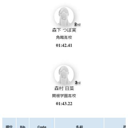
2
nd
森下 つぼ実
角館高校
01:42.41
3
rd
森村 日菜
関根学園高校
01:43.22
順位
Bib
Code
名前
所