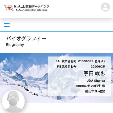
バイオグラフィー
Biography
SAJ競技者番号
01301083(登録済)
FIS競技者番号
3300635
宇田 峻也
UDA Shunya
1989年7月29日生
男
勝山市ｽｷｰ連盟