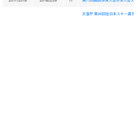
2017/2018
2018/2/26
11
第73回国民体育大会冬季大会ス
天皇杯 第96回全日本スキー選手権大会
2017/2018
2018/1/28
8
Championship(Cross-country
天皇杯 第96回全日本スキー選手権大会
2017/2018
2018/1/27
9
Championship(Cross-country
札幌トヨタ杯全日本クロスカントリースキーレ
2017/2018
2018/1/8
42
all Japan cross
ワンウェイ杯全日本クロスカントリーレース20
2017/2018
2018/1/7
24
cross-country ra
第３６回伊藤杯全日本チャンピオンスキーレース
2017/2018
2018/1/6
19
Champion ski
個人情報保護方針
運営
ヘルプ
ログイン
FIS Far East Cup 第35回全
2017/2018
2017/12/27
19
OTOINEPPU CUP
Copyright © 2026 Ski Association of Japan / Shukuminet Inc.
All Rights Reserved.
FIS Far East Cup 第35回全