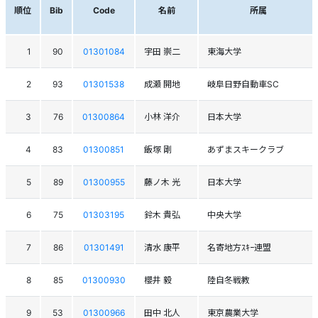
順位
Bib
Code
名前
所属
1
90
01301084
宇田 崇二
東海大学
2
93
01301538
成瀬 開地
岐阜日野自動車SC
3
76
01300864
小林 洋介
日本大学
4
83
01300851
飯塚 剛
あずまスキークラブ
5
89
01300955
藤ノ木 光
日本大学
6
75
01303195
鈴木 貴弘
中央大学
7
86
01301491
清水 康平
名寄地方ｽｷｰ連盟
8
85
01300930
櫻井 毅
陸自冬戦教
9
53
01300966
田中 北人
東京農業大学