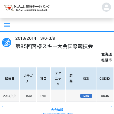
2013/2014 3/6-3/9
第85回宮様スキー大会国際競技会
北海道
札幌市
テク
カテゴ
距
競技日
種目
ニッ
性別
CODEX
リー
離
ク
2014/3/8
FIS/A
15KF
0045
MAN
大会情報