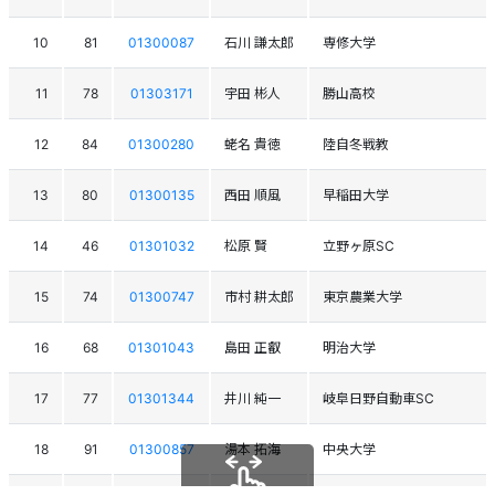
10
81
01300087
石川 謙太郎
専修大学
11
78
01303171
宇田 彬人
勝山高校
12
84
01300280
蛯名 貴徳
陸自冬戦教
13
80
01300135
西田 順風
早稲田大学
14
46
01301032
松原 賢
立野ヶ原SC
15
74
01300747
市村 耕太郎
東京農業大学
16
68
01301043
島田 正叡
明治大学
17
77
01301344
井川 純一
岐阜日野自動車SC
18
91
01300857
湯本 拓海
中央大学