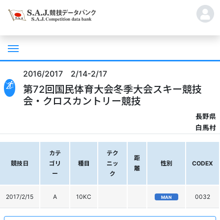
2016/2017 2/14-2/17
第72回国民体育大会冬季大会スキー競技
会・クロスカントリー競技
長野県
白馬村
カテ
テク
距
競技日
ゴリ
種目
ニッ
性別
CODEX
離
ー
ク
2017/2/15
A
10KC
0032
MAN