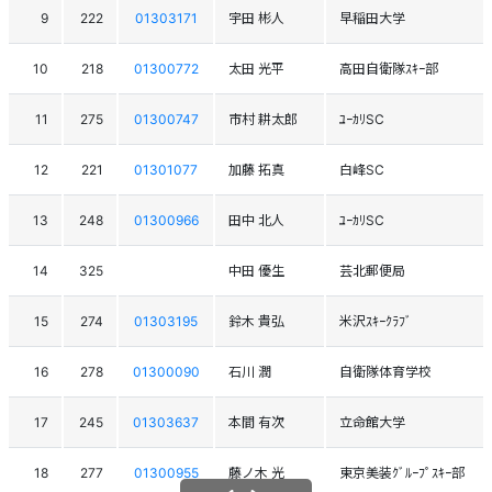
9
222
01303171
宇田 彬人
早稲田大学
10
218
01300772
太田 光平
高田自衛隊ｽｷｰ部
11
275
01300747
市村 耕太郎
ﾕｰｶﾘSC
12
221
01301077
加藤 拓真
白峰SC
13
248
01300966
田中 北人
ﾕｰｶﾘSC
14
325
中田 優生
芸北郵便局
15
274
01303195
鈴木 貴弘
米沢ｽｷｰｸﾗﾌﾞ
16
278
01300090
石川 潤
自衛隊体育学校
17
245
01303637
本間 有次
立命館大学
18
277
01300955
藤ノ木 光
東京美装ｸﾞﾙｰﾌﾟｽｷｰ部