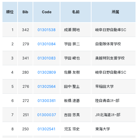
順位
Bib
Code
名前
所属
1
342
01301538
成瀬 開地
岐阜日野自動車SC
2
279
01301084
宇田 崇二
自衛隊体育学校
3
341
01301083
宇田 峻也
奥越特別支援学校
4
280
01302809
佐藤 友樹
岐阜日野自動車SC
5
276
01302564
田中 聖土
早稲田大学
6
272
01300361
板橋 達基
陸自青森ｽｷｰ部
7
251
01300037
吉田 悠真
JR北海道ｽｷｰ部
8
250
01302541
児玉 宗史
東海大学