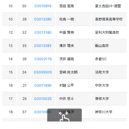
10
30
03010816
宮田 星南
富士吉田ｽｷｰ連盟
10
28
03013280
佐鳥 一樹
長野俊英高等学校
12
32
03013180
中島 賢伸
足利大附属高校
13
35
03013283
薄井 理央
飯山高校
14
26
03002176
次井 雄哉
赤倉SC
15
24
03009305
宮崎 尚太朗
法政大学
16
21
03011499
村越 公平
中京大学
17
29
03010025
中井 悠斗
専修大学
18
37
03010960
吉田 龍次
神奈川大学
19
45
03015546
峰村 岳臣
関根学園高校