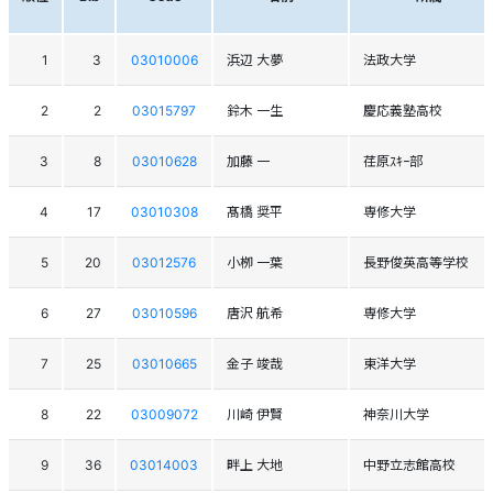
1
3
03010006
浜辺 大夢
法政大学
2
2
03015797
鈴木 一生
慶応義塾高校
3
8
03010628
加藤 一
荏原ｽｷｰ部
4
17
03010308
髙橋 奨平
専修大学
5
20
03012576
小栁 一葉
長野俊英高等学校
6
27
03010596
唐沢 航希
専修大学
7
25
03010665
金子 竣哉
東洋大学
8
22
03009072
川崎 伊賢
神奈川大学
9
36
03014003
畔上 大地
中野立志館高校