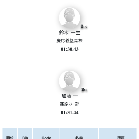
2
nd
鈴木 一生
慶応義塾高校
01:30.43
3
rd
加藤 一
荏原ｽｷｰ部
01:31.44
順位
Bib
Code
名前
所属