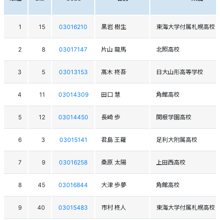
1
15
03016210
黒岩 樹生
東海大学付属札幌高校
2
8
03017147
片山 龍馬
北照高校
3
5
03013153
髙木 柊吾
日大山形高等学校
4
11
03014309
田口 慧
角館高校
5
12
03014450
長崎 歩
関根学園高校
6
3
03015141
君島 王羅
足利大附属高校
7
9
03016258
桑原 太陽
上田西高校
8
45
03016844
大津 歩夢
角館高校
9
40
03015483
市村 柊人
東海大学付属札幌高校