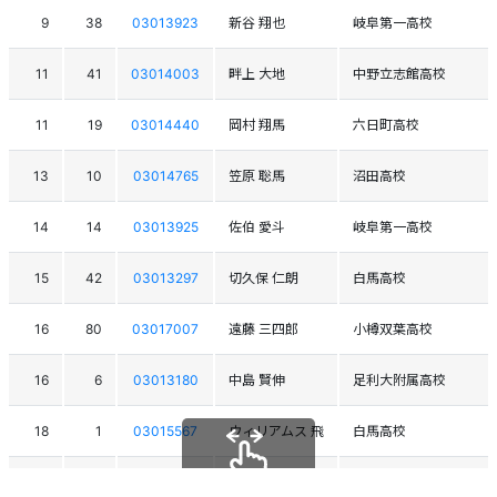
9
38
03013923
新谷 翔也
岐阜第一高校
11
41
03014003
畔上 大地
中野立志館高校
11
19
03014440
岡村 翔馬
六日町高校
13
10
03014765
笠原 聡馬
沼田高校
14
14
03013925
佐伯 愛斗
岐阜第一高校
15
42
03013297
切久保 仁朗
白馬高校
16
80
03017007
遠藤 三四郎
小樽双葉高校
16
6
03013180
中島 賢伸
足利大附属高校
18
1
03015567
ウィリアムス 飛
白馬高校
19
2
03014535
杉山 喜規
旭川明成高校