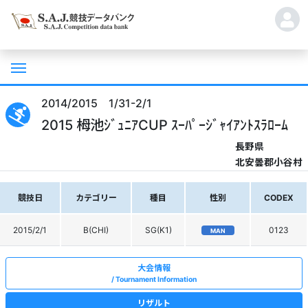
2014/2015 1/31-2/1
2015 栂池ｼﾞｭﾆｱCUP ｽｰﾊﾟｰｼﾞｬｲｱﾝﾄｽﾗﾛｰﾑ
長野県
北安曇郡小谷村
競技日
カテゴリー
種目
性別
CODEX
2015/2/1
B(CHI)
SG(K1)
0123
MAN
大会情報
Tournament Information
リザルト