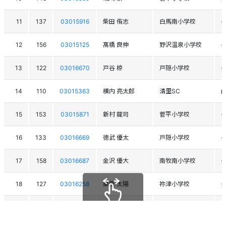
11
137
03015916
柴田 侑志
白馬南小学校
12
156
03015125
髙橋 良伸
野沢温泉小学校
13
122
03016670
戸谷 椋
戸隠小学校
14
110
03015363
横内 亮太郎
清里SC
15
153
03015871
新村 龍司
菅平小学校
16
133
03016669
徳武 優太
戸隠小学校
17
158
03016687
金沢 優大
南牧南小学校
18
127
03016258
桑原 太陽
祢津小学校
19
126
03015122
太田 敦也
小谷小学校
スクロールできます