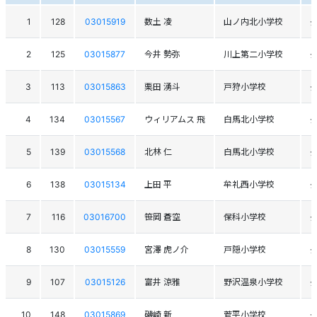
1
128
03015919
数土 凌
山ノ内北小学校
2
125
03015877
今井 勢弥
川上第二小学校
3
113
03015863
栗田 湧斗
戸狩小学校
4
134
03015567
ウィリアムス 飛
白馬北小学校
5
139
03015568
北林 仁
白馬北小学校
6
138
03015134
上田 平
牟礼西小学校
7
116
03016700
笹岡 蒼空
保科小学校
8
130
03015559
宮澤 虎ノ介
戸隠小学校
9
107
03015126
富井 涼雅
野沢温泉小学校
10
148
03015869
磯崎 新
菅平小学校