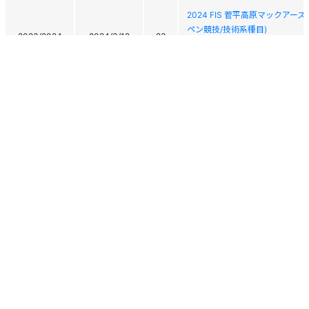
2024 FIS 菅平高原マックア
ペン競技/技術系種目)
2023/2024
2024/3/12
23
2024 FIS Sugadaira Kohgen Mac
Championship(Alpine Technical
2024 FIS 菅平高原マックア
ペン競技/技術系種目)
2023/2024
2024/3/11
13
2024 FIS Sugadaira Kohgen Mac
Championship(Alpine Technical
2023/2024
2024/3/3
-
スーパースポーツゼビオカップ 2
2023/2024
2024/3/2
2
スーパースポーツゼビオカップ 2
個人情報保護方針
運営
ヘルプ
ログイン
2023/2024
2024/2/28
3
第30回福島県スキー選手権大会
Copyright © 2026 Ski Association of Japan / Shukuminet Inc.
All Rights Reserved.
2023/2024
2024/2/27
4
第30回福島県スキー選手権大会