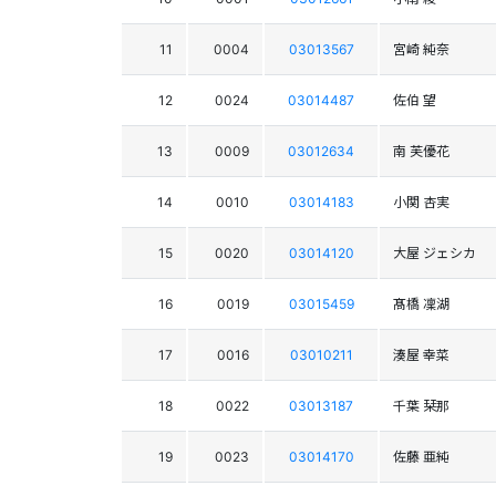
11
0004
03013567
宮崎 純奈
12
0024
03014487
佐伯 望
13
0009
03012634
南 芙優花
14
0010
03014183
小関 杏実
15
0020
03014120
大屋 ジェシカ
16
0019
03015459
髙橋 凜湖
17
0016
03010211
湊屋 幸菜
18
0022
03013187
千葉 栞那
19
0023
03014170
佐藤 亜純