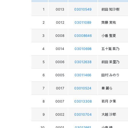
1
0013
03010549
前田 知沙樹
2
0012
03011089
齊藤 実祐
3
0008
03008646
小番 聖夏
4
0014
03010698
五十嵐 紫乃
5
0006
03012638
前田 茉里乃
6
0005
03011466
田村 みのり
7
0017
03010524
秦 麗ら
8
0007
03013308
若月 夕果
9
0002
03010704
大越 沙耶
10
0001
03012661
小南 綾