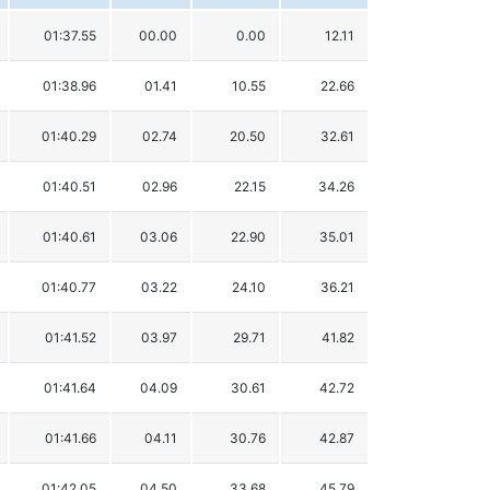
01:37.55
00.00
0.00
12.11
01:38.96
01.41
10.55
22.66
01:40.29
02.74
20.50
32.61
01:40.51
02.96
22.15
34.26
01:40.61
03.06
22.90
35.01
01:40.77
03.22
24.10
36.21
01:41.52
03.97
29.71
41.82
01:41.64
04.09
30.61
42.72
01:41.66
04.11
30.76
42.87
01:42.05
04.50
33.68
45.79