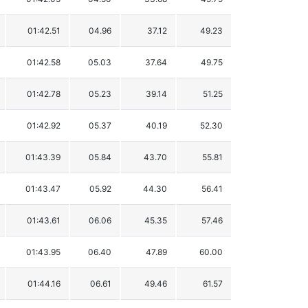
01:42.51
04.96
37.12
49.23
01:42.58
05.03
37.64
49.75
01:42.78
05.23
39.14
51.25
01:42.92
05.37
40.19
52.30
01:43.39
05.84
43.70
55.81
01:43.47
05.92
44.30
56.41
01:43.61
06.06
45.35
57.46
01:43.95
06.40
47.89
60.00
01:44.16
06.61
49.46
61.57