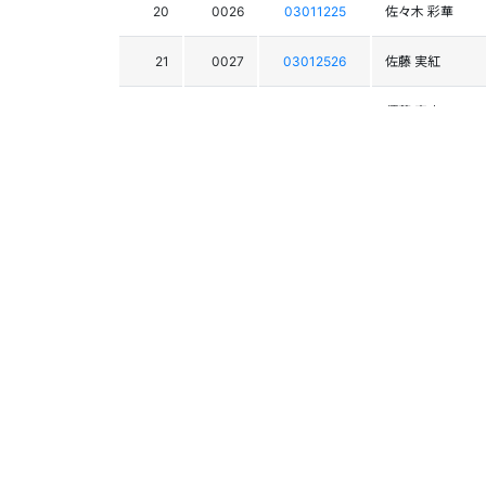
20
0026
03011225
佐々木 彩華
21
0027
03012526
佐藤 実紅
22
0021
03013647
須藤 真央
23
0038
03013943
小倉 愛花
24
0028
03014926
鈴木 虹々
25
0025
03012150
難波 遠望
26
0011
03012229
辻 朱夏
27
0018
03014105
大西 珠巴
28
0031
03017668
吉野 恵実
29
0036
03016170
渡邊 倭