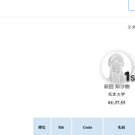
スタ
1
s
前田 知沙樹
松本大学
01:37.55
順位
Bib
Code
名前