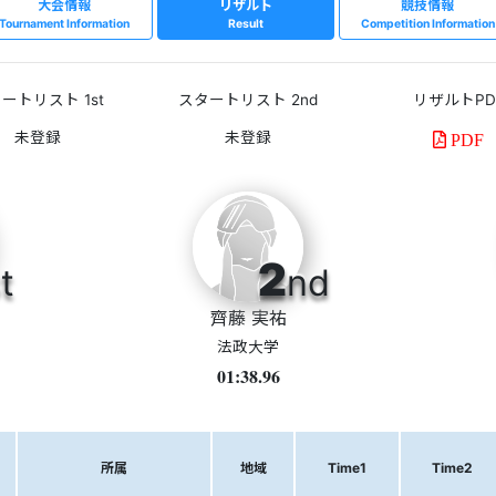
大会情報
リザルト
競技情報
Tournament Information
Result
Competition Information
ートリスト 1st
スタートリスト 2nd
リザルトPD
PDF
2
t
nd
齊藤 実祐
法政大学
01:38.96
所属
地域
Time1
Time2