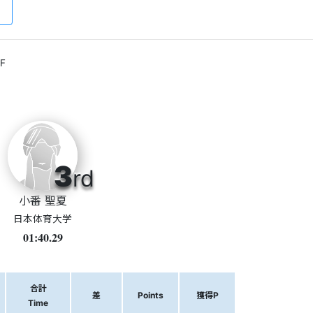
F
3
rd
小番 聖夏
日本体育大学
01:40.29
合計
差
Points
獲得P
Time