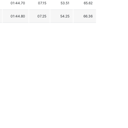
01:44.70
07.15
53.51
65.62
01:44.80
07.25
54.25
66.36
01:45.30
07.75
58.00
70.11
01:45.31
07.76
58.07
70.18
01:45.53
07.98
59.72
71.83
01:45.55
08.00
59.87
71.98
01:45.56
08.01
59.94
72.05
01:45.76
08.21
61.44
73.55
01:49.38
11.83
88.53
100.64
01:49.52
11.97
89.58
101.69