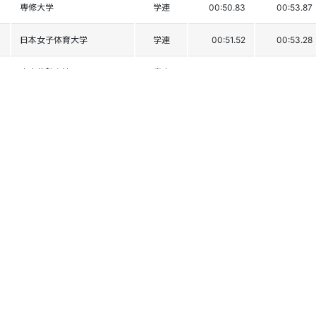
専修大学
学連
00:50.83
00:53.87
日本女子体育大学
学連
00:51.52
00:53.28
東奥義塾高校
青森
00:50.48
00:54.82
東海大学付属札幌高校
北海道
00:51.02
00:54.29
若松商業高校
福島
00:51.72
00:53.81
ｸﾗｰｸ高校名古屋
愛知
00:50.73
00:54.82
福井工業大附属福井高
福井
00:51.50
00:54.06
飯山高校
長野
00:50.67
00:55.09
飯山高校
長野
00:52.26
00:57.12
わせがく高校
埼玉
00:52.20
00:57.32