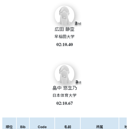
2
nd
広田 静空
早稲田大学
02:10.40
3
rd
畠中 悠生乃
日本体育大学
02:10.67
順位
Bib
Code
名前
所属
地