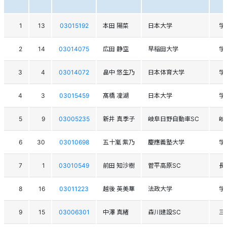
1
13
03015192
本田 陽菜
日本大学
学
2
14
03014075
広田 静空
早稲田大学
学
3
4
03014072
畠中 悠生乃
日本体育大学
学
4
3
03015459
髙橋 凜湖
日本大学
学
5
9
03005235
新井 真季子
岐阜日野自動車SC
岐
6
30
03010698
五十嵐 紫乃
慶應義塾大学
学
7
1
03010549
前田 知沙樹
菅平高原SC
長
8
16
03011223
越後 英美華
法政大学
学
9
15
03006301
中澤 真緒
森川建設SC
三