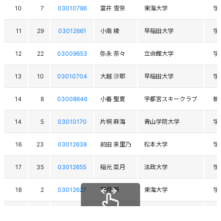
10
7
03010786
富井 雪奈
東海大学
学
11
29
03012661
小南 綾
早稲田大学
学
12
22
03009653
弥永 奈々
立命館大学
学
13
10
03010704
大越 沙耶
早稲田大学
学
14
8
03008646
小番 聖夏
宇都宮スキークラブ
栃
14
5
03010170
片桐 麻海
青山学院大学
学
16
23
03012638
前田 茉里乃
松本大学
学
17
35
03012655
稲元 菜月
法政大学
学
18
2
03012627
若月 新
東海大学
学
19
19
03012657
押切 葵
日本大学
学
スクロールできます