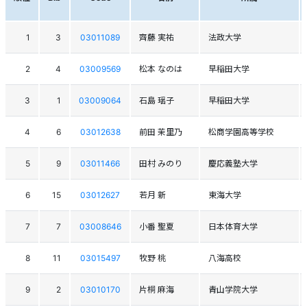
1
3
03011089
齊藤 実祐
法政大学
2
4
03009569
松本 なのは
早稲田大学
3
1
03009064
石島 瑶子
早稲田大学
4
6
03012638
前田 茉里乃
松商学園高等学校
5
9
03011466
田村 みのり
慶応義塾大学
6
15
03012627
若月 新
東海大学
7
7
03008646
小番 聖夏
日本体育大学
8
11
03015497
牧野 桃
八海高校
9
2
03010170
片桐 麻海
青山学院大学