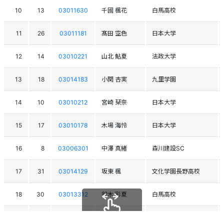
10
13
03011630
千國 楓花
白馬高校
11
26
03011181
髙田 空色
日本大学
12
14
03010221
山北 鮎夏
法政大学
13
18
03014183
小関 杏実
九里学園
14
10
03010212
宮崎 栞奈
日本大学
15
17
03010178
木場 海怜
日本大学
16
8
03006301
中澤 真緒
森川建設SC
17
31
03014129
坂東 楓
文化学園長野高校
18
30
03013312
鈴木 彩夏
白馬高校
19
16
03012634
南 芙優花
飯山高校