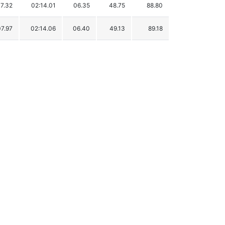
07.32
02:14.01
06.35
48.75
88.80
07.97
02:14.06
06.40
49.13
89.18
8.02
02:14.11
06.45
49.51
89.56
07.77
02:14.43
06.77
51.97
92.02
08.56
02:14.97
07.31
56.12
96.17
08.82
02:15.09
07.43
57.04
97.09
8.34
02:15.52
07.86
60.34
100.39
08.67
02:15.53
07.87
60.42
100.47
8.43
02:15.97
08.31
63.79
103.84
08.72
02:16.13
08.47
65.02
105.07