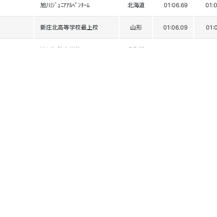
旭川ｼﾞｭﾆｱｱﾙﾍﾟﾝﾁｰﾑ
北海道
01:06.69
01:
新庄北高等学校最上校
山形
01:06.09
01:
滝川江陵中学校
北海道
01:06.09
01:0
小谷中学校
長野
01:06.66
01:
夕張TSOﾚｰｼﾝｸﾞ
北海道
01:06.41
01:
比内中学校
秋田
01:06.27
01:
丘中学校
長野
01:07.18
01:0
米沢市立第七中学校
山形
01:06.86
01:
戸隠中学校
長野
01:07.54
01:0
留萌中学校
北海道
01:07.41
01: