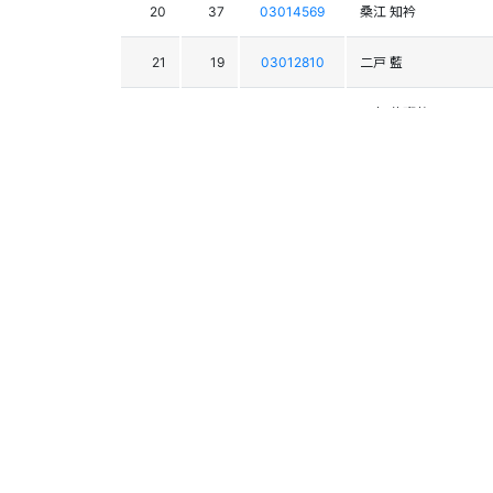
20
37
03014569
桑江 知衿
21
19
03012810
二戸 藍
22
4
03015646
石丸 芽瑠萌
23
34
03011630
千國 楓花
24
25
03014057
小竹 星海
25
44
03012573
佐藤 紀子
26
59
03013326
坂本 麻衣
27
31
03012143
有路 愛
28
93
03014101
渡邉 愛来
29
64
03012722
北嶋 千遠