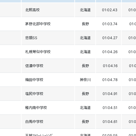
北照高校
北海道
01:02.43
01:0
茅野北部中学校
長野
01:03.74
01:
忠類SS
北海道
01:04.27
01:0
札幌琴似中学校
北海道
01:04.26
01:0
信濃中学校
長野
01:04.16
01:
梅田中学校
神奈川
01:04.78
01:
塩尻中学校
長野
01:04.91
01:
稚内南中学校
北海道
01:04.51
01:0
白馬中学校
長野
01:04.61
01:
玉越ｽﾄﾘｰﾑ ﾚｰｼﾝｸﾞ
北海道
01:05.05
01: