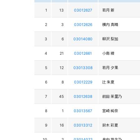
1
13
03012627
若月 新
2
3
03012626
横内 真晴
3
6
03014080
柳沢 梨加
4
21
03012661
小南 綾
5
12
03013308
若月 夕果
6
8
03012229
辻 朱夏
7
45
03012638
前田 茉里乃
8
1
03013567
宮崎 純奈
9
16
03013312
鈴木 彩夏
10
2
03014072
畠中 悠生乃