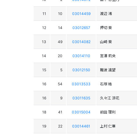
11
10
03014459
渡辺 渚
12
14
03012657
押切 葵
13
49
03014082
山崎 葵
14
20
03014110
宮澤 莉央
15
5
03012150
難波 遠望
16
54
03013533
石塚 結
16
9
03011635
久々江 涼花
18
41
03015004
前田 理利
19
22
03014461
上村 仁華