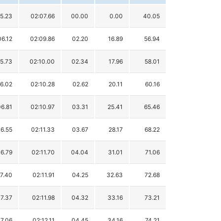
5.23
02:07.66
00.00
0.00
40.05
06.12
02:09.86
02.20
16.89
56.94
5.73
02:10.00
02.34
17.96
58.01
6.02
02:10.28
02.62
20.11
60.16
06.81
02:10.97
03.31
25.41
65.46
06.55
02:11.33
03.67
28.17
68.22
06.79
02:11.70
04.04
31.01
71.06
7.40
02:11.91
04.25
32.63
72.68
07.37
02:11.98
04.32
33.16
73.21
07.06
02:12.11
04.45
34.16
74.21