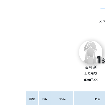
スタ
1
s
若月 新
北照高校
02:07.66
順位
Bib
Code
名前