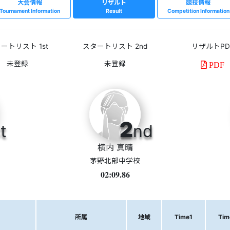
大会情報
リザルト
競技情報
Tournament Information
Result
Competition Information
ートリスト 1st
スタートリスト 2nd
リザルトPD
PDF
2
t
nd
横内 真晴
茅野北部中学校
02:09.86
所属
地域
Time1
Tim