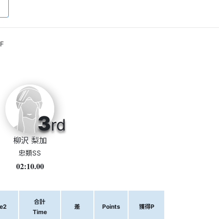
F
3
rd
柳沢 梨加
忠類SS
02:10.00
合計
e2
差
Points
獲得P
Time