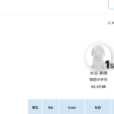
スタ
1
s
水谷 美穂
開田中学校
01:15.88
順位
Bib
Code
名前