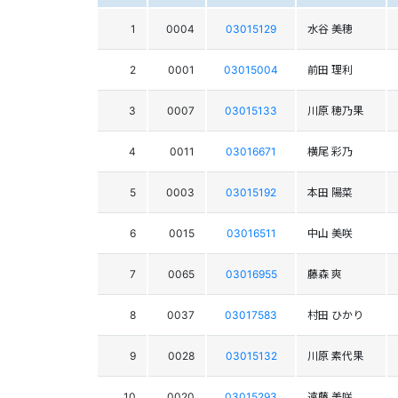
1
0004
03015129
水谷 美穂
2
0001
03015004
前田 理利
3
0007
03015133
川原 穂乃果
4
0011
03016671
横尾 彩乃
5
0003
03015192
本田 陽菜
6
0015
03016511
中山 美咲
7
0065
03016955
藤森 爽
8
0037
03017583
村田 ひかり
9
0028
03015132
川原 素代果
10
0020
03015293
遠藤 美咲