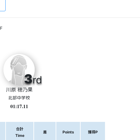
F
3
rd
川原 穂乃果
北部中学校
01:17.11
合計
差
Points
獲得P
Time