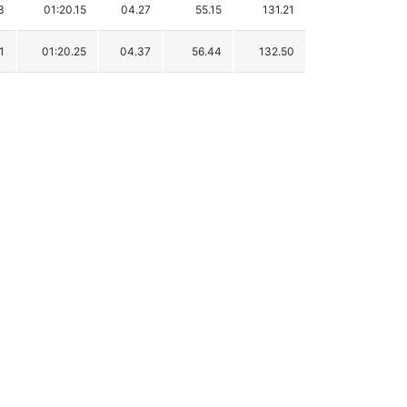
3
01:20.15
04.27
55.15
131.21
1
01:20.25
04.37
56.44
132.50
5
01:20.37
04.49
57.99
134.05
1
01:20.41
04.53
58.51
134.57
8
01:20.50
04.62
59.67
135.73
1
01:20.51
04.63
59.80
135.86
1
01:21.17
05.29
68.32
144.38
6
01:21.35
05.47
70.65
146.71
6
01:21.35
05.47
70.65
146.71
0
01:21.70
05.82
75.17
151.23