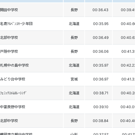
開田中学校
長野
00:36.43
00:39.4
名寄ｱﾙﾍﾟﾝｽｷｰ少年団
北海道
00:35.95
00:40.6
北部中学校
長野
00:36.49
00:40.6
戸隠中学校
長野
00:36.06
00:41.3
札幌中の島中学校
北海道
00:35.97
00:42.2
みどり台中学校
宮城
00:36.97
00:41.3
ﾌｪﾆｯｸｽﾒﾑﾛﾚｰｼﾝｸﾞ
北海道
00:38.71
00:40.2
中富良野中学校
北海道
00:39.10
00:40.0
北部中学校
長野
00:38.84
00:40.4
鶴岡市立朝日中学校
山形
00:37.57
00:41.7