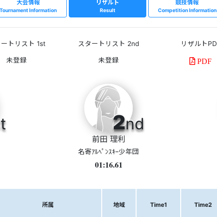
大会情報
リザルト
競技情報
Tournament Information
Result
Competition Information
ートリスト 1st
スタートリスト 2nd
リザルトPD
PDF
2
t
nd
前田 理利
名寄ｱﾙﾍﾟﾝｽｷｰ少年団
01:16.61
所属
地域
Time1
Time2