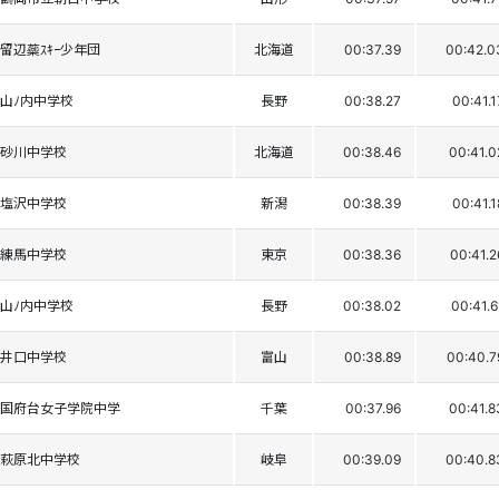
留辺蘂ｽｷｰ少年団
北海道
00:37.39
00:42.0
山ﾉ内中学校
長野
00:38.27
00:41.1
砂川中学校
北海道
00:38.46
00:41.0
塩沢中学校
新潟
00:38.39
00:41.1
練馬中学校
東京
00:38.36
00:41.2
山ﾉ内中学校
長野
00:38.02
00:41.6
井口中学校
富山
00:38.89
00:40.7
国府台女子学院中学
千葉
00:37.96
00:41.8
萩原北中学校
岐阜
00:39.09
00:40.8