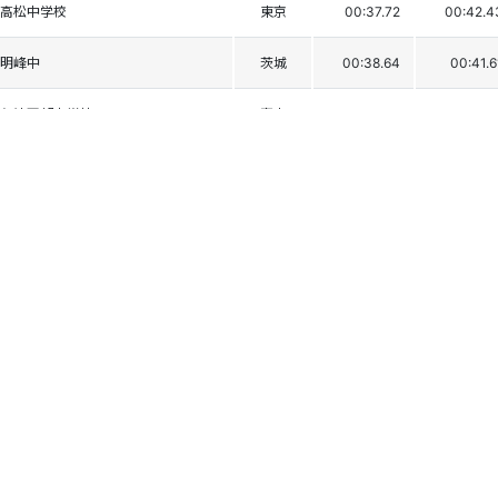
高松中学校
東京
00:37.72
00:42.4
明峰中
茨城
00:38.64
00:41.6
魚津西部中学校
富山
00:39.12
00:41.2
野沢温泉中学校
長野
00:38.40
00:42.0
野崎中学校
栃木
00:39.32
00:41.1
札幌稲積中学校
北海道
00:39.10
00:41.4
妙高中学校
新潟
00:39.66
00:41.5
塩沢中学校
新潟
00:40.39
00:40.9
名古屋市立植田中学
愛知
00:38.79
00:42.5
長野原東中学校
群馬
00:39.30
00:42.4