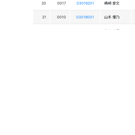
20
0017
03016201
嶋崎 愛文
21
0010
03018001
山本 優乃
22
0051
03016815
清水 小春
23
0023
03017668
吉野 恵実
24
0064
03016776
松田 弥咲妃
25
0024
03018810
岡田 花梨
26
0097
03017466
田中 小晴
27
0014
03015497
牧野 桃
27
0026
03015653
山下 祐里奈
29
0029
03017622
市村 さくら