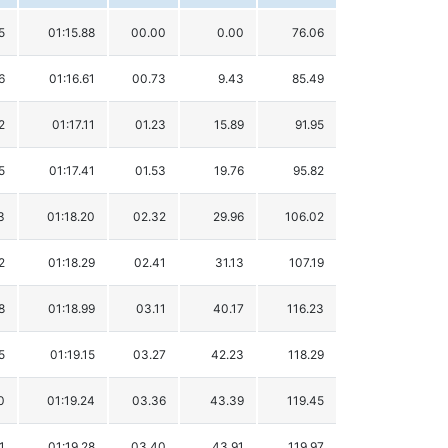
5
01:15.88
00.00
0.00
76.06
6
01:16.61
00.73
9.43
85.49
2
01:17.11
01.23
15.89
91.95
5
01:17.41
01.53
19.76
95.82
3
01:18.20
02.32
29.96
106.02
2
01:18.29
02.41
31.13
107.19
8
01:18.99
03.11
40.17
116.23
5
01:19.15
03.27
42.23
118.29
0
01:19.24
03.36
43.39
119.45
1
01:19.28
03.40
43.91
119.97