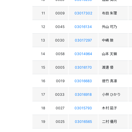
11
0009
03017302
布目 朱理
12
0045
03016134
外山 可乃
13
0030
03017297
中嶋 鼓
14
0058
03014964
山本 天嶺
15
0005
03016170
渡邊 倭
16
0019
03016683
徳竹 真凛
17
0033
03016918
小林 ひかり
18
0027
03015793
木村 凪子
19
0025
03016565
二村 優月