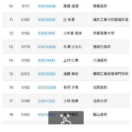
10
0171
03015459
髙橋 凜湖
角館高校
11
0160
03012229
辻 朱夏
福井工業大附属福井高
12
0182
03007491
小木曽 真央
京都産業大学
13
0179
03014936
半澤 ひなた
猪苗代高校
14
0165
03014461
上村 仁華
八海高校
15
0203
03015293
遠藤 美咲
鶴岡工業高等専門学校
16
0162
03013308
若月 夕果
北照高校
17
0169
03011222
小林 苑華
法政大学
18
0163
03012634
南 芙優花
飯山高校
19
0174
03011843
株木 葵
日大山形高等学校