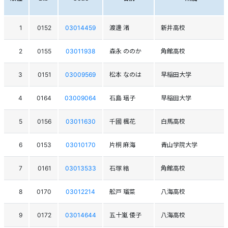
1
0152
03014459
渡邊 渚
新井高校
2
0155
03011938
森永 ののか
角館高校
3
0151
03009569
松本 なのは
早稲田大学
4
0164
03009064
石島 瑶子
早稲田大学
5
0156
03011630
千國 楓花
白馬高校
6
0153
03010170
片桐 麻海
青山学院大学
7
0161
03013533
石塚 結
角館高校
8
0170
03012214
舩戸 瑠菜
八海高校
9
0172
03014644
五十嵐 倭子
八海高校