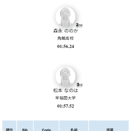
2
nd
森永 ののか
角館高校
01:56.24
3
rd
松本 なのは
早稲田大学
01:57.52
順位
Bib
Code
名前
所属