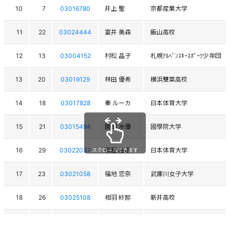
10
7
03016780
井上 聖
京都産業大学
11
22
03024444
富井 美森
飯山高校
12
13
03004152
村松 晶子
札幌ｱﾙﾍﾟﾝｽｷｰｽﾎﾟｰﾂ少年団
13
20
03019129
林田 優希
横浜雙葉高校
14
18
03017828
秦 ルーカ
日本体育大学
15
21
03015494
園部 水優
國學院大学
16
29
03022037
新屋 結歌
日本体育大学
スクロールできます
17
23
03021058
福地 恋奈
武庫川女子大学
18
26
03025108
相羽 紗那
新井高校
19
17
03021312
山田 紗羽
長野俊英高校