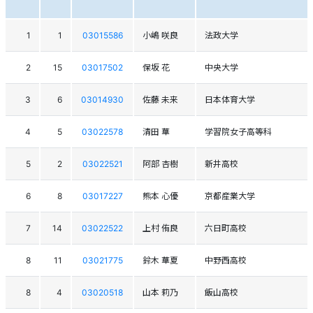
1
1
03015586
小嶋 咲良
法政大学
2
15
03017502
保坂 花
中央大学
3
6
03014930
佐藤 未来
日本体育大学
4
5
03022578
清田 華
学習院女子高等科
5
2
03022521
阿部 杏樹
新井高校
6
8
03017227
熊本 心優
京都産業大学
7
14
03022522
上村 侑良
六日町高校
8
11
03021775
鈴木 華夏
中野西高校
8
4
03020518
山本 莉乃
飯山高校