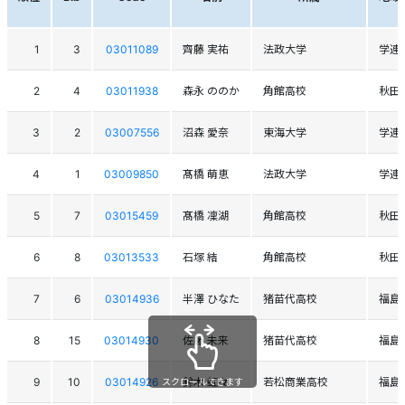
1
3
03011089
齊藤 実祐
法政大学
学連
2
4
03011938
森永 ののか
角館高校
秋田
3
2
03007556
沼森 愛奈
東海大学
学連
4
1
03009850
髙橋 萌恵
法政大学
学連
5
7
03015459
髙橋 凜湖
角館高校
秋田
6
8
03013533
石塚 結
角館高校
秋田
7
6
03014936
半澤 ひなた
猪苗代高校
福島
8
15
03014930
佐藤 未来
猪苗代高校
福島
9
10
03014926
鈴木 虹々
若松商業高校
福島
スクロールできます