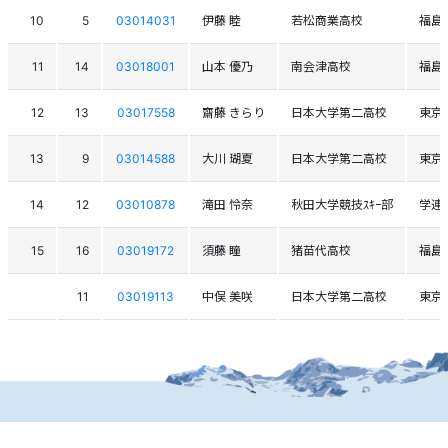
10
5
03014031
伊藤 睦
若松商業高校
福島
11
14
03018001
山本 優乃
南会津高校
福島
12
13
03017558
齋藤 きらり
日本大学第二高校
東京
13
9
03014588
大川 瑚夏
日本大学第二高校
東京
14
12
03010878
滝田 怜奈
秋田大学競技ｽｷｰ部
学連
15
16
03019172
須藤 瞳
猪苗代高校
福島
11
03019113
中俣 美咲
日本大学第二高校
東京
個人情報保護方針
運営
ヘルプ
ログイン