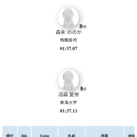
2
nd
森永 ののか
角館高校
01:37.07
3
rd
沼森 愛奈
東海大学
01:37.11
順位
Bib
Code
名前
所属
地域