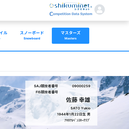
イル
スノーボード
マスターズ
e
Snowboard
Masters
SAJ競技者番号
09000259
FIS競技者番号
佐藤 幸雄
SATO Yukio
1944年1月22日生
男
ｱｷﾀｱﾙﾍﾟﾝｽｷｰｸﾗﾌﾞ