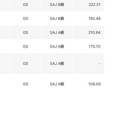
GS
SAJ B級
222.31
GS
SAJ B級
193.46
GS
SAJ A級
210.64
GS
SAJ A級
175.70
GS
SAJ A級
-
GS
SAJ A級
106.06
GS
SAJ B級
175.20
GS
SAJ B級
173.00
GS
B
-