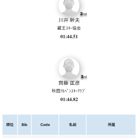
2
nd
川井 幹夫
蔵王ｽｷｰ協会
01:44.51
3
rd
齊藤 匡彦
秋田ｱﾙﾍﾟﾝｽｷｰｸﾗﾌﾞ
01:44.82
順位
Bib
Code
名前
所属