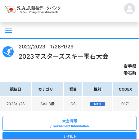
2022/2023 1/28-1/29
2023マスターズスキー雫石大会
岩手県
雫石町
競技日
カテゴリー
種目
性別
CODEX
2023/1/28
SAJ B級
GS
0171
MAN
大会情報
Tournament Information
リザルト