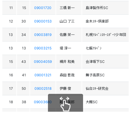
11
15
09001720
三橋 新一
島津製作所SC
12
30
09000153
山口 了三
金木ｽｷｰ倶楽部
13
34
09003819
佐藤 栄一
札幌ｱﾙﾍﾟﾝｽｷｰｽﾎﾟｰﾂ少年団
13
13
09003215
堤 淳一
七飯ｱﾙﾍﾟﾝ
15
43
09004059
樽井 和美
会津坂下SC
16
41
09001321
森田 哲哉
舞子高原SC
17
50
09002518
伊藤 俊
仙台ｽｷｰ研究会
18
38
09003680
殿村 英郎
大館SC
19
14
09003202
吉内 秀典
福島ﾚｰｼﾝｸﾞSC
スクロールできます
20
51
09004805
佐藤 寿郎
仙台市ｽｷｰ協会