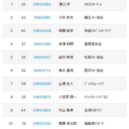
1
25
09004583
澤口 学
SKSｽｷｰﾁｰﾑ
2
42
09002991
川井 幹夫
蔵王ｽｷｰ協会
3
40
09000248
齊藤 匡彦
秋田ｱﾙﾍﾟﾝｽｷｰｸﾗﾌﾞ
4
27
09003265
泉澤 和明
盛岡雪友会
5
55
09003517
田村 幸男
松尾ｽｷｰ協会
6
52
09003114
髙木 基見
胆沢ｽｷｰ協会
7
39
09000090
土橋 史人
ｼﾞｬｽﾃﾑﾚｰｼﾝｸﾞ
8
26
09004670
小笠原 陽一
ｱｼｯｸｽﾚｰｼﾝｸﾞSC
9
44
09003802
杉山 雅孝
会津OBｸﾗﾌﾞ
10
16
09000352
齋藤 貞太郎
福島県ﾏｽﾀｰｽﾞ