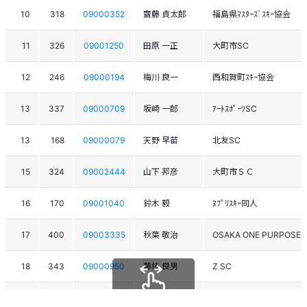
10
318
09000352
齋藤 貞太郎
福島県ﾏｽﾀｰｽﾞｽｷｰ協会
11
326
09001250
田原 一正
大町市SC
12
246
09000194
梅川 良一
西和賀町ｽｷｰ協会
13
337
09000709
坂崎 一郎
ｱｰﾄｽﾎﾟｰﾂSC
13
168
09000079
天野 早苗
北友SC
15
324
09002444
山下 邦彦
大町市ＳＣ
16
170
09001040
鈴木 毅
ﾇﾌﾟﾘｽｷｰ同人
17
400
09003335
秋葉 敬治
OSAKA ONE PURPOSE
18
343
09000950
藤枝 良男
Z SC
19
240
09001291
成田 幸男
大町市SC