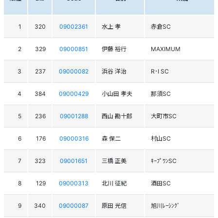
1
320
09002361
水上 孝
赤倉SC
2
329
09000851
伊藤 裕行
MAXIMUM
3
237
09000082
浜谷 洋治
R･I SC
4
384
09000429
小山田 孝夫
那須SC
5
236
09001288
西山 勘十郎
大町市SC
6
176
09000316
森 保二
村山SC
7
323
09001651
三橋 正美
ｷｰﾌﾟﾜﾝSC
8
129
09000313
北川 征紀
酒田SC
9
340
09000087
原田 光信
旭川ﾚｰｼﾝｸﾞ