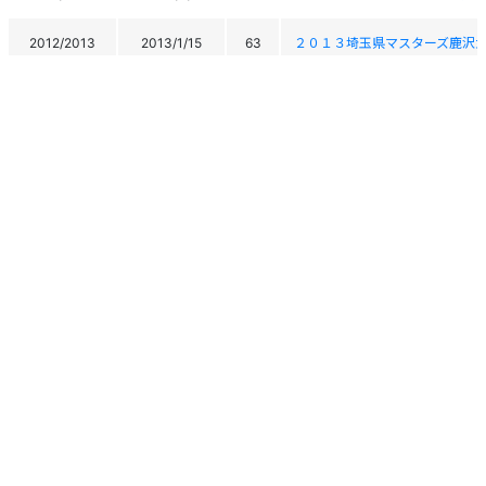
2012/2013
2013/1/15
63
２０１３埼玉県マスターズ鹿沢
2012/2013
2013/1/11
38
第４回岩鞍カップマスターズス
2012/2013
2013/1/10
43
第４回岩鞍カップマスターズス
2011/2012
2012/3/4
229
第36回全日本マスターズスキー
2011/2012
2012/3/3
221
第36回全日本マスターズスキー
2011/2012
2012/2/3
36
2012埼玉県マスターズ上越大会
2011/2012
2012/1/11
30
第３回岩鞍カップ マスターズ
2011/2012
2012/1/10
34
第３回岩鞍カップ マスターズ
個人情報保護方針
運営
ヘルプ
ログイン
Copyright © 2026 Ski Association of Japan / Shukuminet Inc.
All Rights Reserved.