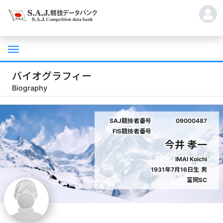
バイオグラフィー
Biography
SAJ競技者番号
09000487
FIS競技者番号
今井 孝一
IMAI Koichi
1931年7月16日生
男
富岡SC