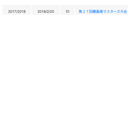
2017/2018
2018/2/20
51
第２７回鹿島槍マスターズ大会
2017/2018
2018/1/27
22
2018埼玉県マスターズ上越大会
2017/2018
2018/1/24
-
2018第9回岩鞍カップマスター
2017/2018
2018/1/23
48
2018第9回岩鞍カップマスター
2017/2018
2018/1/9
56
2018埼玉県マスターズ鹿沢大会
2016/2017
2017/4/9
-
第10回大原スプリングマスター
2016/2017
2017/4/8
52
第10回大原スプリングマスター
2016/2017
2017/3/16
-
第11回 斑尾マスターズスキー大
個人情報保護方針
運営
ヘルプ
ログイン
2016/2017
2017/3/15
-
第11回 斑尾マスターズスキー大
Copyright © 2026 Ski Association of Japan / Shukuminet Inc.
All Rights Reserved.
2016/2017
2017/3/9
35
朴の木平マスターズアルペン大