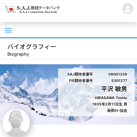
バイオグラフィー
Biography
SAJ競技者番号
09001339
FIS競技者番号
5301277
平沢 敏男
HIRASAWA Toshio
1935年2月11日生
男
長岡ｽｷｰ協会