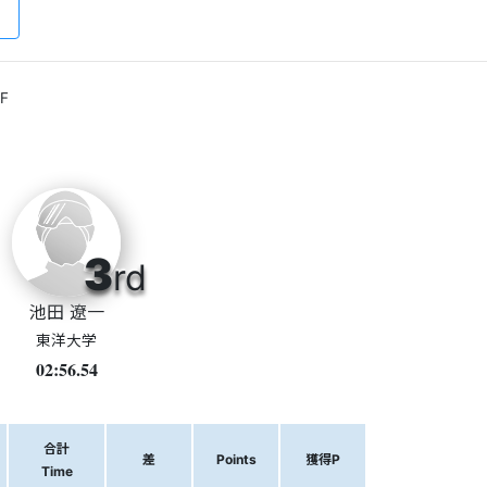
F
3
rd
池田 遼一
東洋大学
02:56.54
合計
差
Points
獲得P
Time