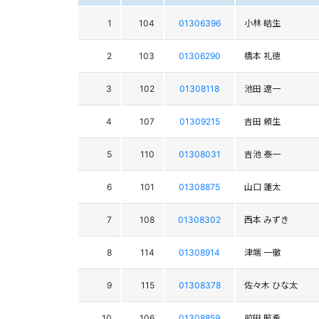
1
104
01306396
小林 皓生
2
103
01306290
橋本 礼徳
3
102
01308118
池田 遼一
4
107
01309215
吉田 頼生
5
110
01308031
吉池 泰一
6
101
01308875
山口 蓮太
7
108
01308302
西本 みずき
8
114
01308914
津端 一徹
9
115
01308378
佐々木 ひな太
10
106
01308859
前田 航希