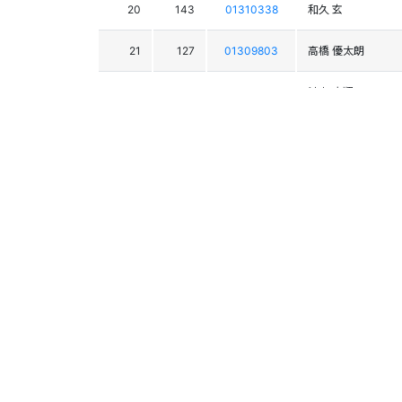
20
143
01310338
和久 玄
21
127
01309803
高橋 優太朗
22
135
01309584
池内 大翔
23
118
01308036
沼田 渉聖
24
138
01309990
根津 和弘
25
129
01310015
樋口 幹都
26
120
01308510
岡田 滉樹
27
119
01308755
佐藤 泉起
28
169
01309870
樋口 虎多朗
29
162
01310584
室井 伶音