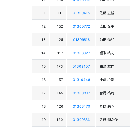
11
111
01309415
佐藤 五輪
12
152
01300772
太田 光平
13
125
01309818
前田 怜和
14
117
01308027
堀米 結丸
15
173
01309407
霜鳥 友作
16
157
01310448
小嶋 心哉
17
145
01300897
宮尾 祐司
18
126
01308479
笠間 莉斗
19
130
01309666
佐藤 潤之介