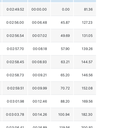
0:02:49.52
00:00.00
0.00
81.36
0:02:56.00
00:06.48
45.87
127.23
0:02:56.54
00:07.02
49.69
131.05
0:02:57.70
00:08.18
57.90
139.26
0:02:58.45
00:08.93
63.21
144.57
0:02:58.73
00:09.21
65.20
146.56
0:02:59.51
00:09.99
70.72
152.08
0:03:01.98
00:12.46
88.20
169.56
0:03:03.78
00:14.26
100.94
182.30
0:03:06.41
00:16.89
119.56
200.92