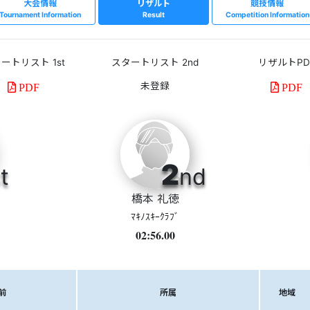
大会情報
リザルト
競技情報
Tournament Information
Result
Competition Information
ートリスト 1st
スタートリスト 2nd
リザルトPD
PDF
PDF
2
t
nd
橋本 礼徳
ﾏｷﾉｽｷｰｸﾗﾌﾞ
02:56.00
前
所属
地域