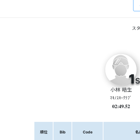
スタ
1
s
小林 皓生
ﾏｷﾉｽｷｰｸﾗﾌﾞ
02:49.52
順位
Bib
Code
名