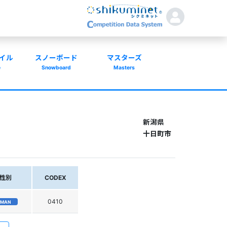
イル
スノーボード
マスターズ
e
Snowboard
Masters
新潟県
十日町市
性別
CODEX
0410
MAN