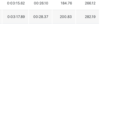
0:03:15.62
00:26.10
184.76
266.12
0:03:17.89
00:28.37
200.83
282.19
0:03:18.13
00:28.61
202.52
283.88
0:03:18.57
00:29.05
205.64
287.00
0:03:19.78
00:30.26
214.20
295.56
0:03:19.91
00:30.39
215.13
296.49
0:03:20.49
00:30.97
219.23
300.59
0:03:21.00
00:31.48
222.84
304.20
0:03:21.66
00:32.14
227.51
308.87
0:03:21.77
00:32.25
228.29
309.65