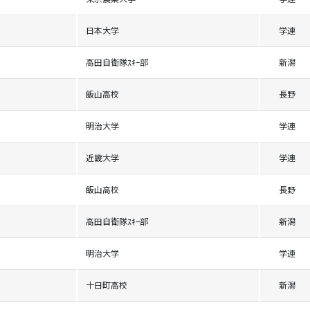
日本大学
学連
高田自衛隊ｽｷｰ部
新潟
飯山高校
長野
明治大学
学連
近畿大学
学連
飯山高校
長野
高田自衛隊ｽｷｰ部
新潟
明治大学
学連
十日町高校
新潟