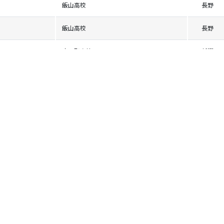
飯山高校
長野
飯山高校
長野
十日町高校
新潟
東洋大学
学連
十日町高校
新潟
十日町高校
新潟
日本体育大学
学連
東京農業大学
学連
高田自衛隊ｽｷｰ部
新潟
飯山高校
長野