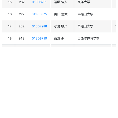
15
262
01308791
遠藤 佳人
東洋大学
16
227
01308875
山口 蓮太
早稲田大学
17
232
01307918
小池 駿介
早稲田大学
北
18
243
01308719
髙畑 歩
自衛隊体育学校
19
223
01308609
亀田 朝陽
専修大学
20
238
01307202
舟山 大陸
東京農業大学
21
215
01306751
菊地 哲
JR北海道ｽｷｰ部
北
スクロールできます
22
214
01306880
安村 翔英
日本大学
23
259
01308107
大坂 陽斗
陸自青森ｽｷｰ部
24
207
01308812
野﨑 豪
東京農業大学