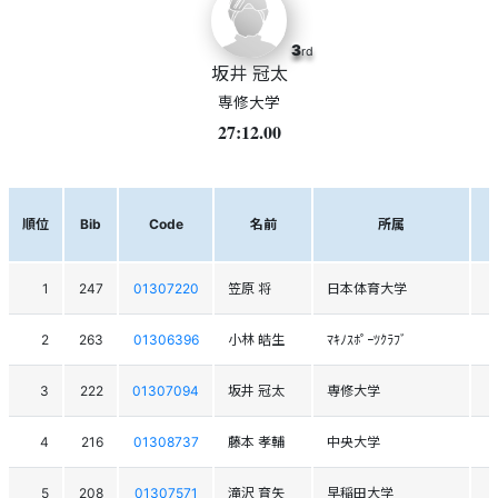
3
rd
坂井 冠太
専修大学
27:12.00
順位
Bib
Code
名前
所属
1
247
01307220
笠原 将
日本体育大学
2
263
01306396
小林 皓生
ﾏｷﾉｽﾎﾟｰﾂｸﾗﾌﾞ
3
222
01307094
坂井 冠太
専修大学
4
216
01308737
藤本 孝輔
中央大学
5
208
01307571
滝沢 育矢
早稲田大学