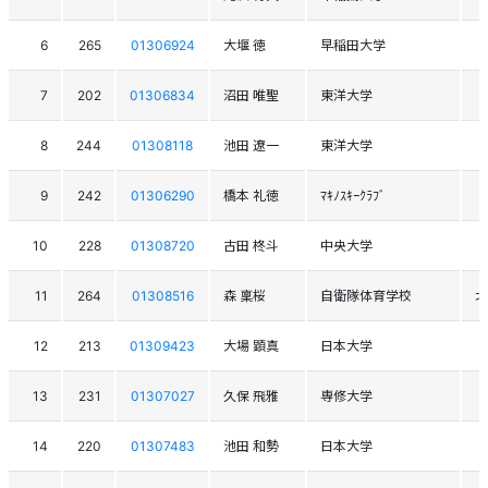
6
265
01306924
大堰 徳
早稲田大学
7
202
01306834
沼田 唯聖
東洋大学
8
244
01308118
池田 遼一
東洋大学
9
242
01306290
橋本 礼徳
ﾏｷﾉｽｷｰｸﾗﾌﾞ
10
228
01308720
古田 柊斗
中央大学
11
264
01308516
森 稟桜
自衛隊体育学校
北
12
213
01309423
大場 顕真
日本大学
13
231
01307027
久保 飛雅
専修大学
14
220
01307483
池田 和勢
日本大学